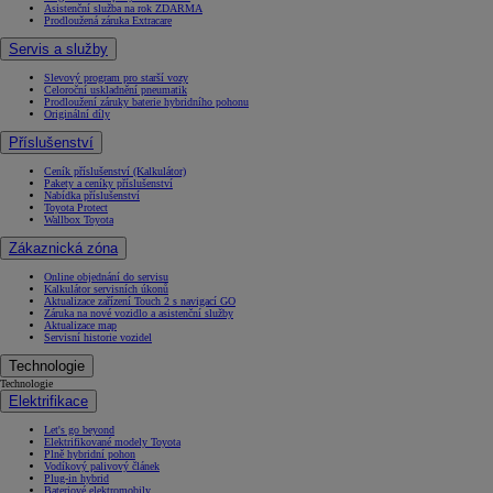
Asistenční služba na rok ZDARMA
Prodloužená záruka Extracare
Servis a služby
Slevový program pro starší vozy
Celoroční uskladnění pneumatik
Prodloužení záruky baterie hybridního pohonu
Originální díly
Příslušenství
Ceník příslušenství (Kalkulátor)
Pakety a ceníky příslušenství
Nabídka příslušenství
Toyota Protect
Wallbox Toyota
Zákaznická zóna
Online objednání do servisu
Kalkulátor servisních úkonů
Aktualizace zařízení Touch 2 s navigací GO
Záruka na nové vozidlo a asistenční služby
Aktualizace map
Servisní historie vozidel
Technologie
Technologie
Elektrifikace
Let's go beyond
Elektrifikované modely Toyota
Plně hybridní pohon
Vodíkový palivový článek
Plug-in hybrid
Bateriové elektromobily