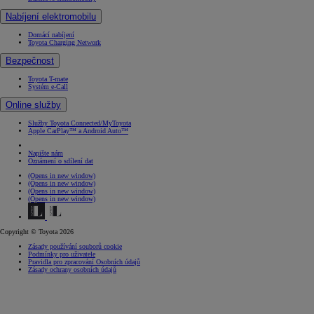
Nabíjení elektromobilu
Domácí nabíjení
Toyota Charging Network
Bezpečnost
Toyota T-mate
Systém e-Call
Online služby
Služby Toyota Connected/MyToyota
Apple CarPlay™ a Android Auto™
Napište nám
Oznámení o sdílení dat
(Opens in new window)
(Opens in new window)
(Opens in new window)
(Opens in new window)
Copyright © Toyota 2026
Zásady používání souborů cookie
Podmínky pro uživatele
Pravidla pro zpracování Osobních údajů
Zásady ochrany osobních údajů