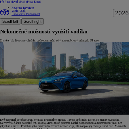
Přejít na hlavní obsah
(Press Enter)
Revoluce
Revoluce
Vodík
Vodík
Budoucnost
Budoucnost
Scroll left
Scroll right
Nekonečné možnosti využití vodíku
Zjistěte, jak Toyota revolučním způsobem mění celý automobilový průmysl. Už zase.
Dvě desetiletí po představení prvního hybridního modelu Toyota opět mění historické trendy uvedením
palivového článku na běžný trh. Toyota Mirai druhé generace nabízí hospodárnou a dynamickou jízdu bez
jakýchkoli emisí. Podobně jako předchůdce vzduch neznečišťuje, ale naopak jej zbavuje škodlivin. Možnosti