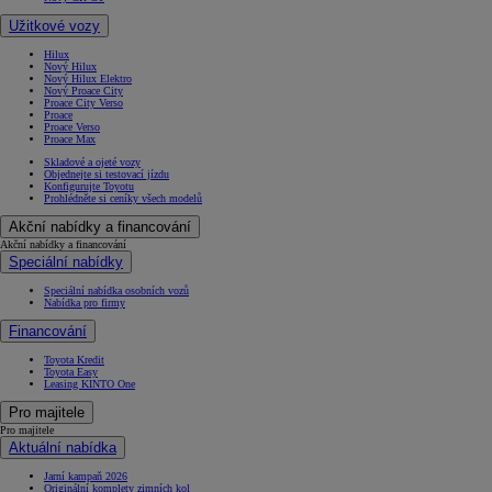
Užitkové vozy
Hilux
Nový Hilux
Nový Hilux Elektro
Nový Proace City
Proace City Verso
Proace
Proace Verso
Proace Max
Skladové a ojeté vozy
Objednejte si testovací jízdu
Konfigurujte Toyotu
Prohlédněte si ceníky všech modelů
Akční nabídky a financování
Akční nabídky a financování
Speciální nabídky
Speciální nabídka osobních vozů
Nabídka pro firmy
Financování
Toyota Kredit
Toyota Easy
Leasing KINTO One
Pro majitele
Pro majitele
Aktuální nabídka
Jarní kampaň 2026
Originální komplety zimních kol