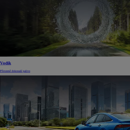
Vodík
Přirozeně dokonalé palivo