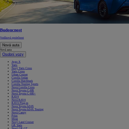
Budoucnost
Vodíková společnost
Nová auta
Nová auta
Osobní vozy
Aygo X
Yaris
Nový Yaris Cross
Yaris Cross
Urban Cruiser
Corolla Sedan
Corolla Hatchback
Corolla Touring Sports
Nová Corolla Cross
Nová Toyota C-HR
Nová Toyota C-HR+
RAV4
Nová RAV4
RAV4 Plug-in
Nová Toyota bZ4X
Nová Toyota bZ4X Touring
Nová Camry
Prius
Mirai
Nový Land Cruiser
GR Yaris
Nový GR GT