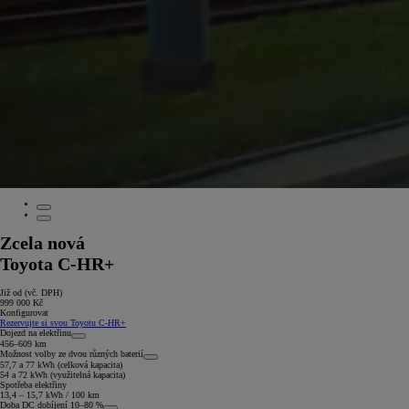
Zcela nová
Toyota C-HR+
Již od (vč. DPH)
999 000 Kč
Konfigurovat
Rezervujte si svou Toyotu C-HR+
Dojezd na elektřinu
456–609 km
Možnost volby ze dvou různých baterií
57,7 a 77 kWh (celková kapacita)
54 a 72 kWh (využitelná kapacita)
Spotřeba elektřiny
13,4 – 15,7 kWh / 100 km
Doba DC dobíjení 10–80 %