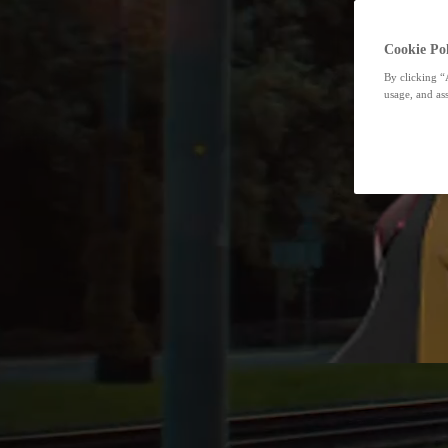
Cookie Pol
By clicking “
usage, and ass