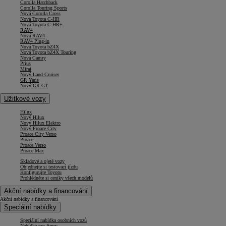
Corolla Hatchback
Corolla Touring Sports
Nová Corolla Cross
Nová Toyota C-HR
Nová Toyota C-HR+
RAV4
Nová RAV4
RAV4 Plug-in
Nová Toyota bZ4X
Nová Toyota bZ4X Touring
Nová Camry
Prius
Mirai
Nový Land Cruiser
GR Yaris
Nový GR GT
Užitkové vozy
Hilux
Nový Hilux
Nový Hilux Elektro
Nový Proace City
Proace City Verso
Proace
Proace Verso
Proace Max
Skladové a ojeté vozy
Objednejte si testovací jízdu
Konfigurujte Toyotu
Prohlédněte si ceníky všech modelů
Akční nabídky a financování
Akční nabídky a financování
Speciální nabídky
Speciální nabídka osobních vozů
Nabídka pro firmy