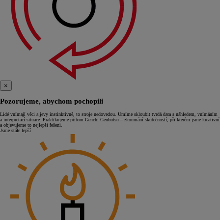
×
Pozorujeme, abychom pochopili
Lidé vnímají věci a jevy instinktivně, to stroje nedovedou. Umíme skloubit tvrdá data s náhledem, vnímáním
a interpretací situace. Praktikujeme přitom Genchi Genbutsu – zkoumání skutečností, při kterém jsme kreativní
a objevujeme to nejlepší řešení.
Jsme stále lepší