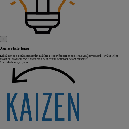
×
Jsme stále lepší
Každý den se s plným nasazením hlásíme k odpovědnosti za zdokonalování dovedností – svých i těch
ostatních, abychom vyšli vstříc stále se měnícím potřebám našich zákazníků.
Stále hledáme vylepšení