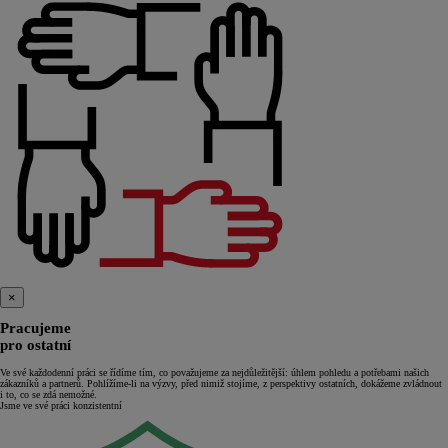
×
Pracujeme
pro ostatní
Ve své každodenní práci se řídíme tím, co považujeme za nejdůležitější: úhlem pohledu a potřebami našich
zákazníků a partnerů. Pohlížíme-li na výzvy, před nimiž stojíme, z perspektivy ostatních, dokážeme zvládnout
i to, co se zdá nemožné.
Jsme ve své práci konzistentní