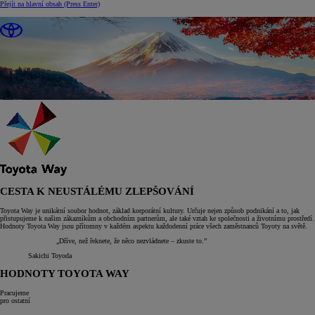
Přejít na hlavní obsah
(Press Enter)
CESTA K NEUSTÁLÉMU ZLEPŠOVÁNÍ
Toyota Way je unikátní soubor hodnot, základ korporátní kultury. Určuje nejen způsob podnikání a to, jak
přistupujeme k našim zákazníkům a obchodním partnerům, ale také vztah ke společnosti a životnímu prostředí.
Hodnoty Toyota Way jsou přítomny v každém aspektu každodenní práce všech zaměstnanců Toyoty na světě.
„Dříve, než řeknete, že něco nezvládnete – zkuste to.”
Sakichi Toyoda
HODNOTY TOYOTA WAY
Pracujeme
pro ostatní