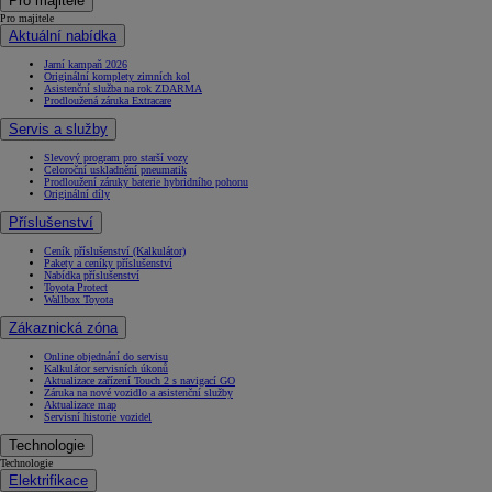
Pro majitele
Pro majitele
Aktuální nabídka
Jarní kampaň 2026
Originální komplety zimních kol
Asistenční služba na rok ZDARMA
Prodloužená záruka Extracare
Servis a služby
Slevový program pro starší vozy
Celoroční uskladnění pneumatik
Prodloužení záruky baterie hybridního pohonu
Originální díly
Příslušenství
Ceník příslušenství (Kalkulátor)
Pakety a ceníky příslušenství
Nabídka příslušenství
Toyota Protect
Wallbox Toyota
Zákaznická zóna
Online objednání do servisu
Kalkulátor servisních úkonů
Aktualizace zařízení Touch 2 s navigací GO
Záruka na nové vozidlo a asistenční služby
Aktualizace map
Servisní historie vozidel
Technologie
Technologie
Elektrifikace