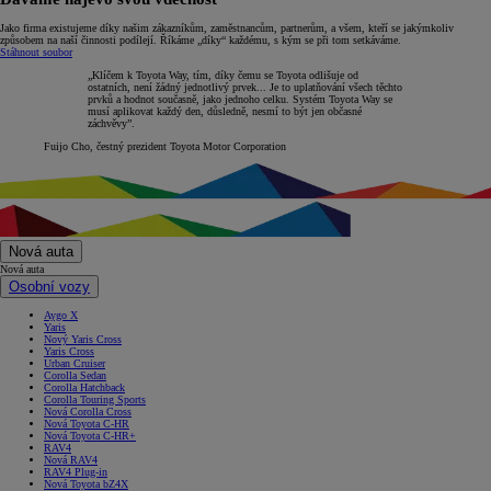
Jako firma existujeme díky našim zákazníkům, zaměstnancům, partnerům, a všem, kteří se jakýmkoliv
způsobem na naší činnosti podílejí. Říkáme „díky“ každému, s kým se při tom setkáváme.
Stáhnout soubor
„Klíčem k Toyota Way, tím, díky čemu se Toyota odlišuje od
ostatních, není žádný jednotlivý prvek... Je to uplatňování všech těchto
prvků a hodnot současně, jako jednoho celku. Systém Toyota Way se
musí aplikovat každý den, důsledně, nesmí to být jen občasné
záchvěvy”.
Fuijo Cho, čestný prezident Toyota Motor Corporation
Nová auta
Nová auta
Osobní vozy
Aygo X
Yaris
Nový Yaris Cross
Yaris Cross
Urban Cruiser
Corolla Sedan
Corolla Hatchback
Corolla Touring Sports
Nová Corolla Cross
Nová Toyota C-HR
Nová Toyota C-HR+
RAV4
Nová RAV4
RAV4 Plug-in
Nová Toyota bZ4X