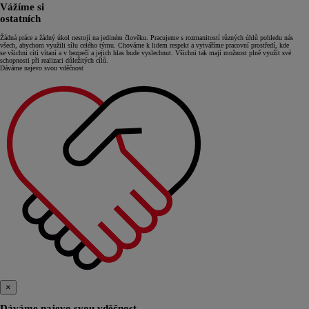
Vážíme si
ostatních
Žádná práce a žádný úkol nestojí na jediném člověku. Pracujeme s rozmanitostí různých úhlů pohledu nás
všech, abychom využili sílu celého týmu. Chováme k lidem respekt a vytváříme pracovní prostředí, kde
se všichni cítí vítaní a v bezpečí a jejich hlas bude vyslechnut. Všichni tak mají možnost plně využít své
schopnosti při realizaci důležitých cílů.
Dáváme najevo svou vděčnost
×
Dáváme najevo svou vděčnost