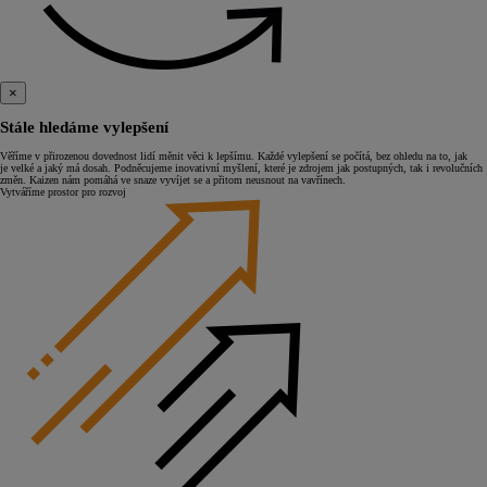
×
Stále hledáme vylepšení
Věříme v přirozenou dovednost lidí měnit věci k lepšímu. Každé vylepšení se počítá, bez ohledu na to, jak
je velké a jaký má dosah. Podněcujeme inovativní myšlení, které je zdrojem jak postupných, tak i revolučních
změn. Kaizen nám pomáhá ve snaze vyvíjet se a přitom neusnout na vavřínech.
Vytváříme prostor pro rozvoj