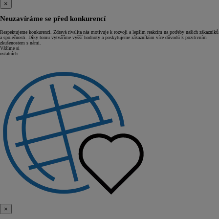
×
Neuzavíráme se před konkurencí
Respektujeme konkurenci. Zdravá rivalita nás motivuje k rozvoji a lepším reakcím na potřeby našich zákazníků
a společnosti. Díky tomu vytváříme vyšší hodnoty a poskytujeme zákazníkům více důvodů k pozitivním
zkušenostem s námi.
Vážíme si
ostatních
×