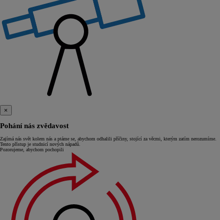
×
Pohání nás zvědavost
Zajímá nás svět kolem nás a ptáme se, abychom odhalili příčiny, stojící za věcmi, kterým zatím nerozumíme.
Tento přístup je studnicí nových nápadů.
Pozorujeme, abychom pochopili