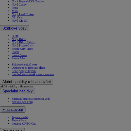
Nová Toyota bZ4X Touring
Nová Camry
Prius
Mirai
Nový Land Cruiser
GR Yaris
Nový GR GT
Užitkové vozy
Hilux
Nový Hilux
Nový Hilux Elektro
Nový Proace City
Proace City Verso
Proace
Proace Verso
Proace Max
Skladové a ojeté vozy
Objednejte si testovací jízdu
Konfigurujte Toyotu
Prohlédněte si ceníky všech modelů
Akční nabídky a financování
Akční nabídky a financování
Speciální nabídky
Speciální nabídka osobních vozů
Nabídka pro firmy
Financování
Toyota Kredit
Toyota Easy
Leasing KINTO One