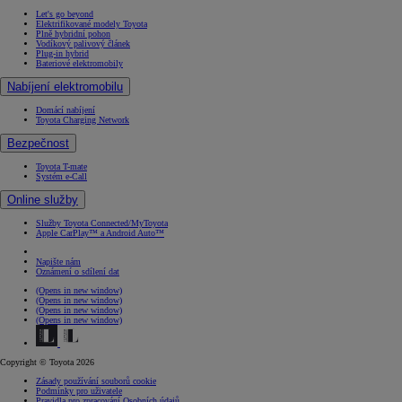
Let's go beyond
Elektrifikované modely Toyota
Plně hybridní pohon
Vodíkový palivový článek
Plug-in hybrid
Bateriové elektromobily
Nabíjení elektromobilu
Domácí nabíjení
Toyota Charging Network
Bezpečnost
Toyota T-mate
Systém e-Call
Online služby
Služby Toyota Connected/MyToyota
Apple CarPlay™ a Android Auto™
Napište nám
Oznámení o sdílení dat
(Opens in new window)
(Opens in new window)
(Opens in new window)
(Opens in new window)
Copyright © Toyota 2026
Zásady používání souborů cookie
Podmínky pro uživatele
Pravidla pro zpracování Osobních údajů