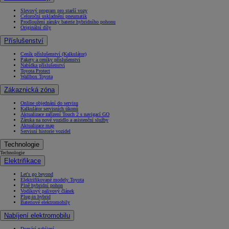
Slevový program pro starší vozy
Celoroční uskladnění pneumatik
Prodloužení záruky baterie hybridního pohonu
Originální díly
Příslušenství
Ceník příslušenství (Kalkulátor)
Pakety a ceníky příslušenství
Nabídka příslušenství
Toyota Protect
Wallbox Toyota
Zákaznická zóna
Online objednání do servisu
Kalkulátor servisních úkonů
Aktualizace zařízení Touch 2 s navigací GO
Záruka na nové vozidlo a asistenční služby
Aktualizace map
Servisní historie vozidel
Technologie
Technologie
Elektrifikace
Let's go beyond
Elektrifikované modely Toyota
Plně hybridní pohon
Vodíkový palivový článek
Plug-in hybrid
Bateriové elektromobily
Nabíjení elektromobilu
Domácí nabíjení