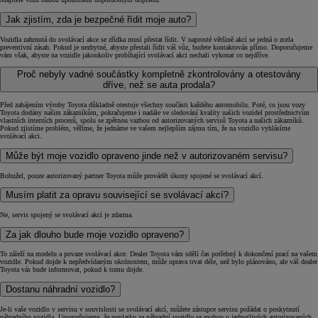
Jak zjistím, zda je bezpečné řídit moje auto?
Vozidla zahrnutá do svolávací akce se zřídka musí přestat řídit. V naprosté většině akcí se jedná o zcela
preventivní zásah. Pokud je nezbytné, abyste přestali řídit váš vůz, budete kontaktován přímo. Doporučujeme
vám však, abyste na vozidle jakoukoliv probíhající svolávací akci nechali vykonat co nejdříve.
Proč nebyly vadné součástky kompletně zkontrolovány a otestovány
dříve, než se auta prodala?
Před zahájením výroby Toyota důkladně otestuje všechny součásti každého automobilu. Poté, co jsou vozy
Toyota dodány našim zákazníkům, pokračujeme i nadále ve sledování kvality našich vozidel prostřednictvím
vlastních interních procesů, spolu se zpětnou vazbou od autorizovaných servisů Toyota a našich zákazníků.
Pokud zjistíme problém, věříme, že jednáme ve vašem nejlepším zájmu tím, že na vozidlo vyhlásíme
svolávací akci.
Může být moje vozidlo opraveno jinde než v autorizovaném servisu?
Bohužel, pouze autorizovaný partner Toyota může provádět úkony spojené se svolávací akcí.
Musím platit za opravu související se svolávací akcí?
Ne, servis spojený se svolávací akcí je zdarma.
Za jak dlouho bude moje vozidlo opraveno?
To záleží na modelu a povaze svolávací akce. Dealer Toyota vám sdělí čas potřebný k dokončení prací na vašem
vozidle. Pokud dojde k nepředvídaným okolnostem, může oprava trvat déle, než bylo plánováno, ale váš dealer
Toyota vás bude informovat, pokud k tomu dojde.
Dostanu náhradní vozidlo?
Je-li vaše vozidlo v servisu v souvislosti se svolávací akcí, můžete zástupce servisu požádat o poskytnutí
náhradního vozidla. Upozorňujeme, že poplatky za náhradní vozidlo se mohou u jednotlivých autorizovaných