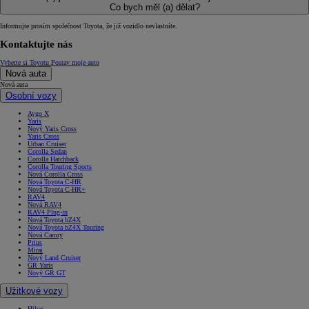
Co bych měl (a) dělat?
Informujte prosím společnost Toyota, že již vozidlo nevlastníte.
Kontaktujte nás
Vyberte si Toyotu
Postav moje auto
Nová auta
Nová auta
Osobní vozy
Aygo X
Yaris
Nový Yaris Cross
Yaris Cross
Urban Cruiser
Corolla Sedan
Corolla Hatchback
Corolla Touring Sports
Nová Corolla Cross
Nová Toyota C-HR
Nová Toyota C-HR+
RAV4
Nová RAV4
RAV4 Plug-in
Nová Toyota bZ4X
Nová Toyota bZ4X Touring
Nová Camry
Prius
Mirai
Nový Land Cruiser
GR Yaris
Nový GR GT
Užitkové vozy
Hilux