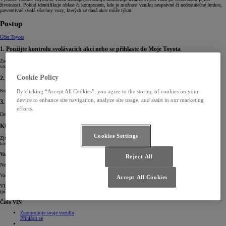
životnosti. Pokud identifikuje oblast či komponent, kde je možnost vzniku nesprávné či nedostatečné funkce,
preventivně svolá všechny vozy, kterých se daná akce může týkat.
Postup
Účet Toyota
1. Použijte kontrolu svolávacích akcí nebo se přihlaste do Moje Toyota
Zadejte své identifikační číslo vozidla (VIN) do kontrolního pole, nebo se přihlaste a zjistěte, zda je vaše
vozidlo zahrnuto do svolávací akce.
Cookie Policy
2. Rezervujte servis
Kontaktujte autorizovaný servis Toyota a sjednejte si termín návštěvy.
By clicking “Accept All Cookies”, you agree to the storing of cookies on your
device to enhance site navigation, analyze site usage, and assist in our marketing
3. Přivezte vozidlo na servis
efforts.
Dealer Toyota se postará o vaše vozidlo, aby bylo v pořádku co nejdříve.
KONTROLA SVOLÁVACÍCH AKCÍ
Cookies Settings
Zjistěte, zda se vašeho vozu týká svolávací akce, ověřte to pomocí VIN, přihlaste se do Moje Toyota nebo
kontaktujte dealera
Vaše Toyota
Reject All
Než začnete, přečtěte si tyto užitečné informace:
Vaše identifikační číslo vozu (VIN)
Accept All Cookies
VIN číslo naleznete ve svém vozidle a v registračních dokumentech. Jedná se o kód o 17 či 18 znacích
(písmena a číslice).
Číslo VIN
Zkontrolujte svoje vozidlo
Přihlásit se