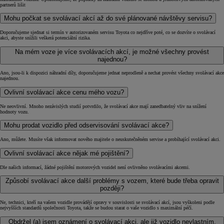
partnerů lišit
Mohu počkat se svolávací akcí až do své plánované návštěvy servisu?
Doporučujeme sjednat si termín v autorizovaném servisu Toyota co nejdříve poté, co se dozvíte o svolávací
akci, abyste snížili veškerá potenciální rizika.
Na mém voze je více svolávacích akcí, je možné všechny provést
najednou?
Ano, jsou-li k dispozici náhradní díly, doporučujeme jednat neprodleně a nechat provést všechny svolávací akce
najednou.
Ovlivní svolávací akce cenu mého vozu?
Ne neovlivní. Mnoho nezávislých studií potvrdilo, že svolávací akce mají zanedbatelný vliv na snížení
hodnoty vozu.
Mohu prodat vozidlo před odservisování svolávací akce?
Ano, můžete. Musíte však informovat nového majitele o neuskutečněném servise a probíhající svolávací akci.
Ovlivní svolávací akce nějak mé pojištění?
Dle našich informací, žádné pojištění motorových vozidel není ovlivněno svolávacími akcemi.
Způsobí svolávací akce další problémy s vozem, které bude třeba opravit
později?
Ne, technici, kteří na vašem vozidle provádějí opravy v souvislosti se svolávací akcí, jsou vyškoleni podle
nejvyšších standardů společnosti Toyota, takže se budou starat o vaše vozidlo s maximální péčí.
Obdržel (a) jsem oznámení o svolávací akci, ale již vozidlo nevlastním.