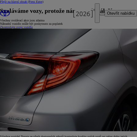
Přejít na hlavní obsah
(Press Enter)
Svoláváme vozy, protože nám na vás záleží
Otevřít nabídku
Všechny svolávací akce jsou zdarma
Náhradní vozidlo může být poskytnuto za poplatek
Zkontrolujte svoje vozidlo
Výrobce vozidel Toyota ze všech dostupných zdrojů kontroluje kvalitu svých vozů po celou dobu jejich