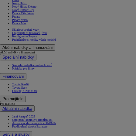
Nový Hilux
Nový Hilux Elektro
Nový Proace City
Proace City Verso
Proace
Proace Verso
Proace Max
Skladové a ojeté vozy
Objednejte si testovací jízdu
Konfigurujte Toyotu
Prohlédněte si ceníky všech modelů
Akční nabídky a financování
Akční nabídky a financování
Speciální nabídky
Speciální nabídka osobních vozů
Nabídka pro firmy
Financování
Toyota Kredit
Toyota Easy
Leasing KINTO One
Pro majitele
Pro majitele
Aktuální nabídka
Jarní kampaň 2026
Originální komplety zimních kol
Asistenční služba na rok ZDARMA
Prodloužená záruka Extracare
Servis a služby