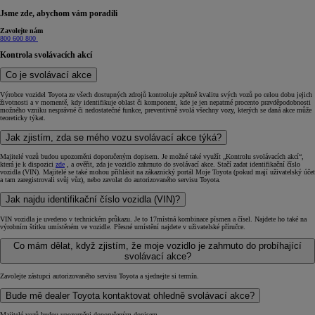
Jsme zde, abychom vám poradili
Zavolejte nám
800 600 800
Kontrola svolávacích akcí
Co je svolávací akce
Výrobce vozidel Toyota ze všech dostupných zdrojů kontroluje zpětně kvalitu svých vozů po celou dobu jejich
životnosti a v momentě, kdy identifikuje oblast či komponent, kde je jen nepatrné procento pravděpodobnosti
možného vzniku nesprávné či nedostatečné funkce, preventivně svolá všechny vozy, kterých se daná akce může
teoreticky týkat.
Jak zjistím, zda se mého vozu svolávací akce týká?
Majitelé vozů budou upozorněni doporučeným dopisem. Je možné také využít „Kontrolu svolávacích akcí“,
která je k dispozici
zde
, a ověřit, zda je vozidlo zahrnuto do svolávací akce. Stačí zadat identifikační číslo
vozidla (VIN). Majitelé se také mohou přihlásit na zákaznický portál Moje Toyota (pokud mají uživatelský účet
a tam zaregistrovali svůj vůz), nebo zavolat do autorizovaného servisu Toyota.
Jak najdu identifikační číslo vozidla (VIN)?
VIN vozidla je uvedeno v technickém průkazu. Je to 17místná kombinace písmen a čísel. Najdete ho také na
výrobním štítku umístěném ve vozidle. Přesné umístění najdete v uživatelské příručce.
Co mám dělat, když zjistím, že moje vozidlo je zahrnuto do probíhající
svolávací akce?
Zavolejte zástupci autorizovaného servisu Toyota a sjednejte si termín.
Bude mě dealer Toyota kontaktovat ohledně svolávací akce?
Majitelé vozů budou upozorněni doporučeným dopisem.