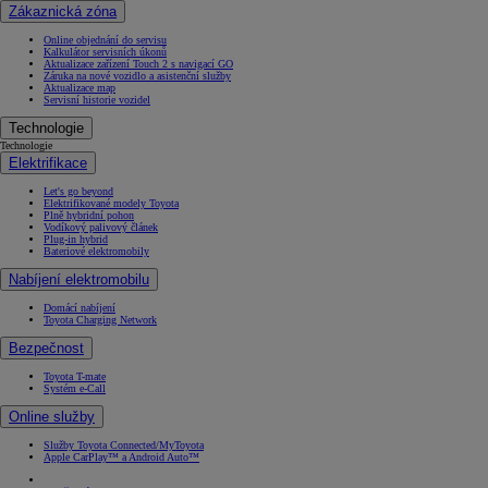
Zákaznická zóna
Online objednání do servisu
Kalkulátor servisních úkonů
Aktualizace zařízení Touch 2 s navigací GO
Záruka na nové vozidlo a asistenční služby
Aktualizace map
Servisní historie vozidel
Technologie
Technologie
Elektrifikace
Let's go beyond
Elektrifikované modely Toyota
Plně hybridní pohon
Vodíkový palivový článek
Plug-in hybrid
Bateriové elektromobily
Nabíjení elektromobilu
Domácí nabíjení
Toyota Charging Network
Bezpečnost
Toyota T-mate
Systém e-Call
Online služby
Služby Toyota Connected/MyToyota
Apple CarPlay™ a Android Auto™