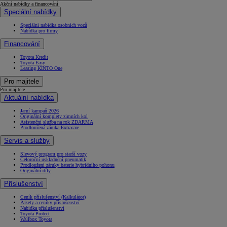
Akční nabídky a financování
Speciální nabídky
Speciální nabídka osobních vozů
Nabídka pro firmy
Financování
Toyota Kredit
Toyota Easy
Leasing KINTO One
Pro majitele
Pro majitele
Aktuální nabídka
Jarní kampaň 2026
Originální komplety zimních kol
Asistenční služba na rok ZDARMA
Prodloužená záruka Extracare
Servis a služby
Slevový program pro starší vozy
Celoroční uskladnění pneumatik
Prodloužení záruky baterie hybridního pohonu
Originální díly
Příslušenství
Ceník příslušenství (Kalkulátor)
Pakety a ceníky příslušenství
Nabídka příslušenství
Toyota Protect
Wallbox Toyota