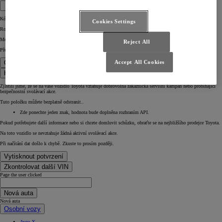
Kód VIN
Cookies Settings
Rok
Motor
Reject All
Převodovka
Accept All Cookies
Ověřte, zda probíhá svolávací kampaň
Hledání jiného čísla VIN
Zjistili jsme, že se na vaše vozidlo Toyota vztahuje dobrovolná zákaznická servisní kampaň nebo probíhající
bezpečnostní svolávací akce.
Tuto položku můžete bezplatně odstranit..
Zde ponechte jeden znak, hodnota bude doplněna rozhraním API.
Pokud potřebujete další informace nebo si chcete domluvit schůzku, obraťte se na nejbližšího prodejce Toyota.
Na toto vozidlo se nevztahuje žádná aktivní svolávací akce.
Při načítání dat došlo k chybě. Zkuste to prosím později.
Vytisknout potvrzení
Zkontrolovat další VIN
Page the user clicked
Nová auta
Nová auta
Osobní vozy
Aygo X