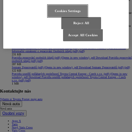
osob v souvislosti se zpracováním osobních údajů a o volném pohybu těchto údajů a o zrušení
směrnice 95/46/ES (obecné nařízení o ochraně osobních údajů), které nabylo účinnosti dne 25.
5. 2018, si Vás dovolujeme informovat o zpracování Vašich osobních údajů společností Toyota
Cookies Settings
Central Europe sp. z o.o., Konstruktorska 5, 02-673 Varšava a Toyota Motor Europe NV/SA, Avenue
du Bourget 60, B-1140 Brusel.
Informační oznámení o zpracování osobních údajů naleznete
zde
(Opens in new window)
.
Reject All
Pokud máte zájem od nás nadále dostávat informace o aktuálních akcích a nabídkách ze světa Toyota
a Lexus, vyplňte prosím
Souhlas se zpracováním osobních údajů a se zasíláním obchodních
sdělení
jednoduchou aktivací svého osobního profilu na gdpr.toyota.cz, kde naleznete všechny
Accept All Cookies
potřebné informace.
Pravidla
Informační oznámení o zpracování Osobních údajů (pdf)
(Opens in new window)
.pdf
Download
Informační oznámení o zpracování Osobních údajů (pdf) (pdf)
231 KB
Pravidla zpracování osobních údajů (pdf)
(Opens in new window)
.pdf
Download Pravidla zpracování
osobních údajů (pdf) (pdf)
287 KB
Seznam Zpracovatelů (pdf)
(Opens in new window)
.pdf
Download Seznam Zpracovatelů (pdf) (pdf)
122 KB
Pravidla soutěží pořádaných společností Toyota Central Europe - Czech s.r.o. (pdf)
(Opens in new
window)
.pdf
Download Pravidla soutěží pořádaných společností Toyota Central Europe - Czech
s.r.o. (pdf) (pdf)
1 MB
Kontaktujte nás
Vyberte si Toyotu
Postav moje auto
Nová auta
Nová auta
Osobní vozy
Aygo X
Yaris
Nový Yaris Cross
Yaris Cross