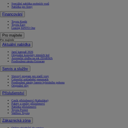
Speciální nabídka osobních vozů
Nabídka pro firmy
Financování
Toyota Kredit
Toyota Easy
Leasing KINTO One
Pro majitele
Pro majitele
Aktuální nabídka
Jarní kampaň 2026
Originální komplety zimních kol
Asistenční služba na rok ZDARMA
Prodloužená záruka Extracare
Servis a služby
Slevový program pro starší vozy
Celoroční uskladnění pneumatik
Prodloužení záruky baterie hybridního pohonu
Originální díly
Příslušenství
Ceník příslušenství (Kalkulátor)
Pakety a ceníky příslušenství
Nabídka příslušenství
Toyota Protect
Wallbox Toyota
Zákaznická zóna
Online objednání do servisu