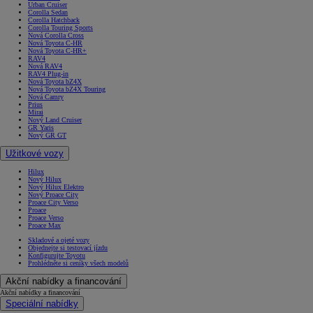
Urban Cruiser
Corolla Sedan
Corolla Hatchback
Corolla Touring Sports
Nová Corolla Cross
Nová Toyota C-HR
Nová Toyota C-HR+
RAV4
Nová RAV4
RAV4 Plug-in
Nová Toyota bZ4X
Nová Toyota bZ4X Touring
Nová Camry
Prius
Mirai
Nový Land Cruiser
GR Yaris
Nový GR GT
Užitkové vozy
Hilux
Nový Hilux
Nový Hilux Elektro
Nový Proace City
Proace City Verso
Proace
Proace Verso
Proace Max
Skladové a ojeté vozy
Objednejte si testovací jízdu
Konfigurujte Toyotu
Prohlédněte si ceníky všech modelů
Akční nabídky a financování
Akční nabídky a financování
Speciální nabídky