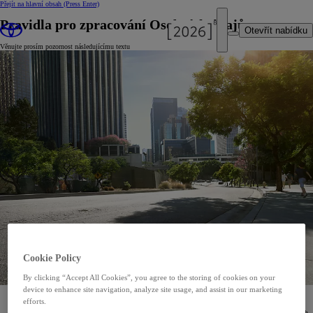
Přejít na hlavní obsah
(Press Enter)
Pravidla pro zpracování Osobních údajů
Otevřít nabídku
Věnujte prosím pozornost následujícímu textu
Cookie Policy
By clicking “Accept All Cookies”, you agree to the storing of cookies on your
device to enhance site navigation, analyze site usage, and assist in our marketing
Vážení zákazníci,
efforts.
v souvislosti s přijetím nařízení Evropského parlamentu a Rady (EU) 2016/679 o ochraně fyzických