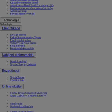
Kalkulátor servisních úkonů
Aktualizace zařízení Touch 2 s navigací GO
Záruka na nové vozidlo a asistenční služby
Aktualizace map
Servisní historie vozidel
Technologie
Technologie
Elektrifikace
Let's go beyond
Elektrifikované modely Toyota
Plně hybridní pohon
Vodíkový palivový článek
Plug-in hybrid
Bateriové elektromobily
Nabíjení elektromobilu
Domácí nabíjení
Toyota Charging Network
Bezpečnost
Toyota T-mate
Systém e-Call
Online služby
Služby Toyota Connected/MyToyota
Apple CarPlay™ a Android Auto™
Napište nám
Oznámení o sdílení dat
(Opens in new window)