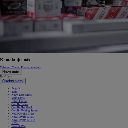
Kontaktujte nás
Vyberte si Toyotu
Postav moje auto
Nová auta
Nová auta
Osobní vozy
Aygo X
Yaris
Nový Yaris Cross
Yaris Cross
Urban Cruiser
Corolla Sedan
Corolla Hatchback
Corolla Touring Sports
Nová Corolla Cross
Nová Toyota C-HR
Nová Toyota C-HR+
RAV4
Nová RAV4