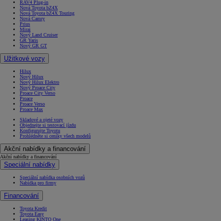
RAV4 Plug-in
Nová Toyota bZ4X
Nová Toyota bZ4X Touring
Nová Camry
Prius
Mirai
Nový Land Cruiser
GR Yaris
Nový GR GT
Užitkové vozy
Hilux
Nový Hilux
Nový Hilux Elektro
Nový Proace City
Proace City Verso
Proace
Proace Verso
Proace Max
Skladové a ojeté vozy
Objednejte si testovací jízdu
Konfigurujte Toyotu
Prohlédněte si ceníky všech modelů
Akční nabídky a financování
Akční nabídky a financování
Speciální nabídky
Speciální nabídka osobních vozů
Nabídka pro firmy
Financování
Toyota Kredit
Toyota Easy
Leasing KINTO One