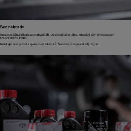
Bez náhrady
Neexistuje žádná náhrada za originální díl. Od motorů až po filtry, originální díly Toyota nabízejí
bezkonkurenční kvalitu.
Neriskujte svou pověst a spokojenost zákazníků. Namontujte originální díly Toyota.