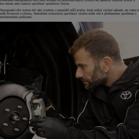
Dodavatelé neoriginálních dílů často dovážejí od necertifikovaných výrobců bez jakékoliv kontroly kvality a
bez ohledu nebo znalosti specifikací společnosti Toyota.
Neoriginální díly mohou být také vyrobeny z materiálů nižší kvality, které snižují výrobní náklady, ale vedou k
nižší životnosti a výkonu. Nedodržení technických specifikací výrobce může vést k předčasnému opotřebení a
mechanickému poškození.