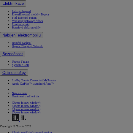
Elektrifikace
Let's go beyond
Elektrifikované modely Toyota
Plně hybridní pohon
Vodíkový palivový článek
Plug-in hybrid
Bateriové elektromobily
Nabíjení elektromobilu
Domácí nabíjení
Toyota Charging Network
Bezpečnost
Toyota T-mate
Systém e-Call
Online služby
Služby Toyota Connected/MyToyota
Apple CarPlay™ a Android Auto™
Napište nám
Oznámení o sdílení dat
(Opens in new window)
(Opens in new window)
(Opens in new window)
(Opens in new window)
Copyright © Toyota 2026
Zásady používání souborů cookie