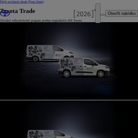
Přejít na hlavní obsah
(Press Enter)
Toyota Trade
Otevřít nabídku
Oficiální velkoobchodní program prodeje originálních dílů Toyota