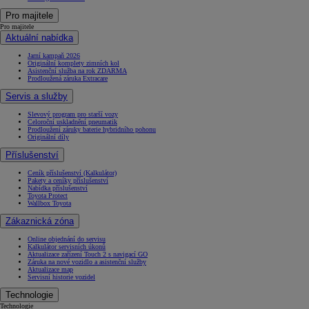
Pro majitele
Pro majitele
Aktuální nabídka
Jarní kampaň 2026
Originální komplety zimních kol
Asistenční služba na rok ZDARMA
Prodloužená záruka Extracare
Servis a služby
Slevový program pro starší vozy
Celoroční uskladnění pneumatik
Prodloužení záruky baterie hybridního pohonu
Originální díly
Příslušenství
Ceník příslušenství (Kalkulátor)
Pakety a ceníky příslušenství
Nabídka příslušenství
Toyota Protect
Wallbox Toyota
Zákaznická zóna
Online objednání do servisu
Kalkulátor servisních úkonů
Aktualizace zařízení Touch 2 s navigací GO
Záruka na nové vozidlo a asistenční služby
Aktualizace map
Servisní historie vozidel
Technologie
Technologie