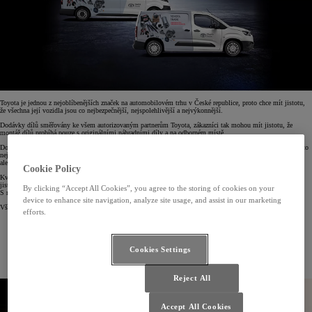
Toyota je jednou z nejoblíbenějších značek na automobilovém trhu v České republice, proto chce mít jistotu,
že všechna její vozidla jsou co nejbezpečnější, nejspolehlivější a nejvýkonnější.
Dodávky dílů směřovány ke všem autorizovaným partnerům Toyota, zákazníci tak mohou mít jistotu, že
montáž dílů probíhá pouze s originálními náhradními díly a na odborném místě.
Doporučujeme vybírat pouze originální díly Toyota, protože pouze tyto díly splňují standardy společnosti a to
nejen v oblasti bezpečnosti a kvality, ale
ale i v oblasti péče o životní prostředí.
Cookie Policy
Kvalitní originální díly Toyota, které jsou 100% kompatibilní s vozidly Toyota, dodávají vám i zákazníkům
jistotu, že vše bude fungovat, jak má.
By clicking “Accept All Cookies”, you agree to the storing of cookies on your
S neoriginálními díly tuto jistotu mít nikdy nebudete.
device to enhance site navigation, analyze site usage, and assist in our marketing
Všichni autorizovaní prodejci Toyota Trade nabízejí následující výhody:
efforts.
přístup k originálním dílům nejvyšší kvality
nabídka repasovaných dílů a dílů řady Optifit za zvýhodněné ceny
odborní zaměstnanci u autorizovaných prodejců
transparentní stanovení cen
Cookies Settings
včasné doručení
kontaktní osoba pro tento program
technická podpora autorizovaného prodejce v případě potřeby
Reject All
Accept All Cookies