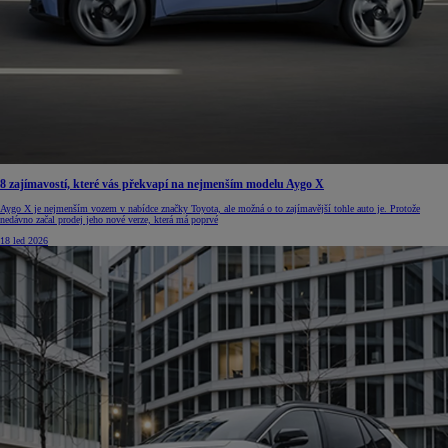
8 zajímavostí, které vás překvapí na nejmenším modelu Aygo X
Aygo X je nejmenším vozem v nabídce značky Toyota, ale možná o to zajímavější tohle auto je. Protože
nedávno začal prodej jeho nové verze, která má poprvé
18 led 2026