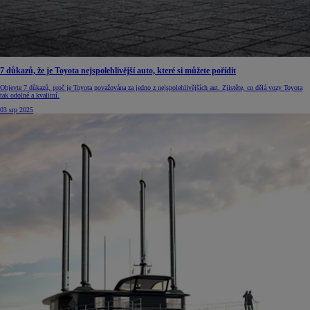
7 důkazů, že je Toyota nejspolehlivější auto, které si můžete pořídit
Objevte 7 důkazů, proč je Toyota považována za jedno z nejspolehlivějších aut. Zjistěte, co dělá vozy Toyota
tak odolné a kvalitní.
03 srp 2025