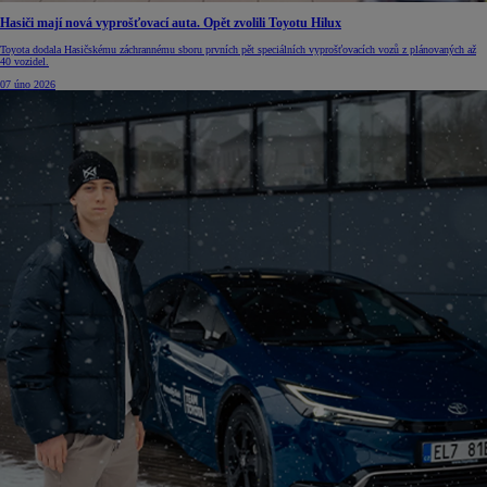
Hasiči mají nová vyprošťovací auta. Opět zvolili Toyotu Hilux
Toyota dodala Hasičskému záchrannému sboru prvních pět speciálních vyprošťovacích vozů z plánovaných až
40 vozidel.
07 úno 2026