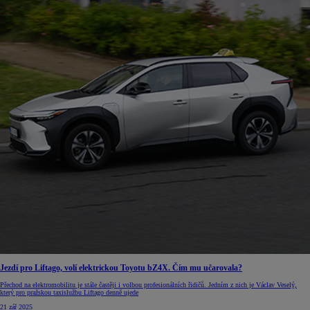
Jezdí pro Liftago, volí elektrickou Toyotu bZ4X. Čím mu učarovala?
Přechod na elektromobilitu je stále častěji i volbou profesionálních řidičů. Jedním z nich je Václav Veselý,
který pro pražskou taxislužbu Liftago denně ujede
21 zář 2025