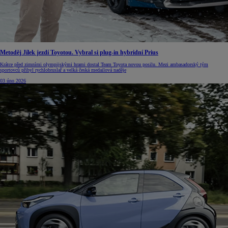
Metoděj Jílek jezdí Toyotou. Vybral si plug-in hybridní Prius
Krátce před zimními olympijskými hrami dostal Team Toyota novou posilu. Mezi ambasadorský tým
sportovců přibyl rychlobruslař a velká česká medailová naděje
03 úno 2026