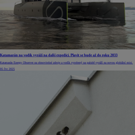
Katamarán na vodík vyráží na další expedici. Plavit se bude až do roku 2033
Katamarán Energy Observer na obnovitelné zdroje a vodík vyrobený na palubě vyráží na novou globální misi.
05 čvc 2025