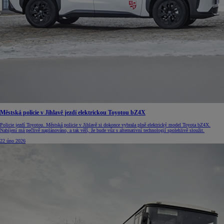
Městská policie v Jihlavě jezdí elektrickou Toyotou bZ4X
Policie jezdí Toyotou. Městská policie v Jihlavě si dokonce vybrala plně elektrický model Toyota bZ4X.
Nabíjení má pečlivě naplánováno, a tak věří, že bude vůz s alternativní technologií spolehlivě sloužit.
22 úno 2026