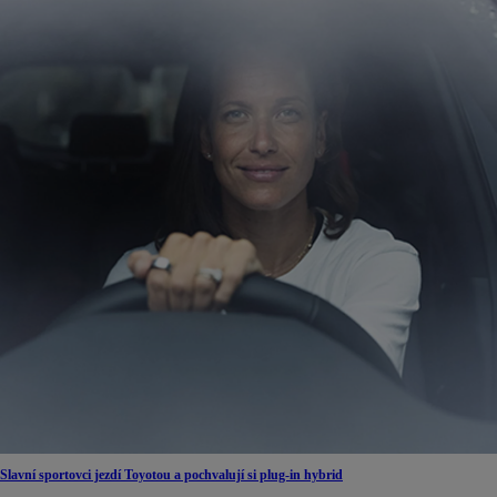
Slavní sportovci jezdí Toyotou a pochvalují si plug-in hybrid