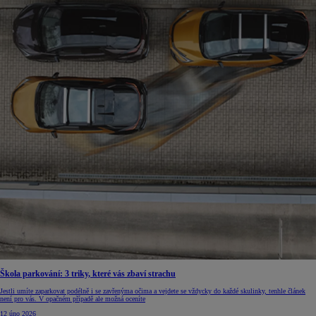
Škola parkování: 3 triky, které vás zbaví strachu
Jestli umíte zaparkovat podélně i se zavřenýma očima a vejdete se vždycky do každé skulinky, tenhle článek
není pro vás. V opačném případě ale možná oceníte
12 úno 2026