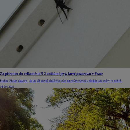
Za přírodou do velkoměsta?! 2 unikátní jevy, které pozorovat v Praze
Prokop Pithart ukazuje, jak lze při stavbě sídliště myslet na rorýse obecné a chránit tyto ptáky ve městě.
04 čvc 2025