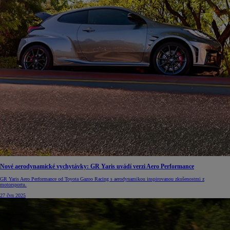
Nové aerodynamické vychytávky: GR Yaris uvádí verzi Aero Performance
GR Yaris Aero Performance od Toyota Gazoo Racing s aerodynamikou inspirovanou zkušenostmi z
motorsportu.
27 čvn 2025