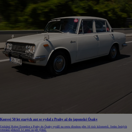
Konvoj 50 let starých aut se vydal z Prahy až do japonské Ósaky
Unikátní Robot Expedice z Prahy do Ósaky vyráží na cestu dlouhou přes 16 tisíc kilometrů. Sedm českých
veteránů překročí 12 zemí za pět týdnů.