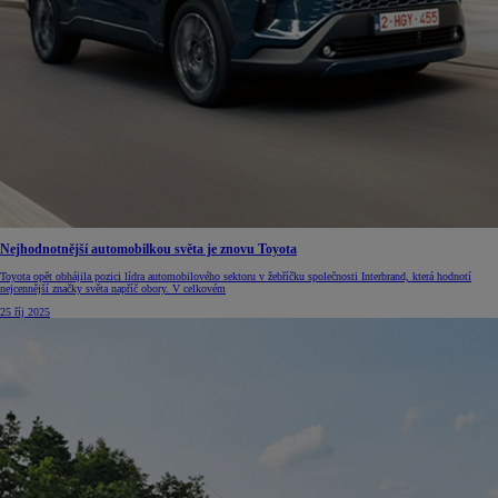
Nejhodnotnější automobilkou světa je znovu Toyota
Toyota opět obhájila pozici lídra automobilového sektoru v žebříčku společnosti Interbrand, která hodnotí
nejcennější značky světa napříč obory. V celkovém
25 říj 2025