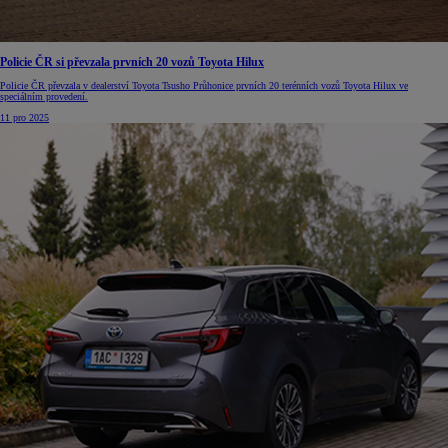
Policie ČR si převzala prvních 20 vozů Toyota Hilux
Policie ČR převzala v dealerství Toyota Tsusho Průhonice prvních 20 terénních vozů Toyota Hilux ve
speciálním provedení.
11 pro 2025