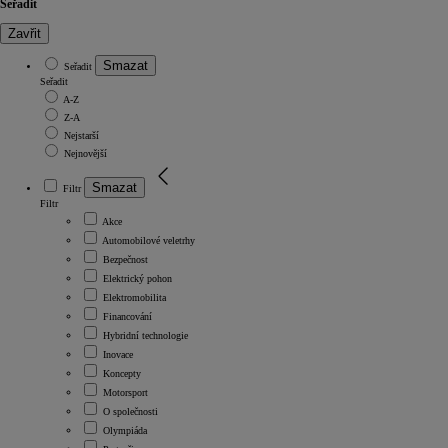
Seřadit
Zavřit
Smazat
Seřadit
Seřadit
A-Z
Z-A
Nejstarší
Nejnovější
Smazat
Filtr
Filtr
Akce
Automobilové veletrhy
Bezpečnost
Elektrický pohon
Elektromobilita
Financování
Hybridní technologie
Inovace
Koncepty
Motorsport
O společnosti
Olympiáda