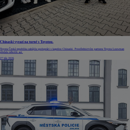
Chinaski vyrazí na turné s Toyotou.
Toyota Česká republika zahájila spolupráci s kapelou Chinaski. Prostřednictvím partnera Toyota Louwman
předala několik aut.
27 bře 2026