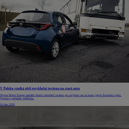
V Polsku vzniká obří recyklační továrna na stará auta
Toyota Motor Europe zakládá vlastní cirkulární továrnu pro recyklaci aut na konci jejich životního cyklu.
Vyroste v polském Valbřichu.
16 úno 2026