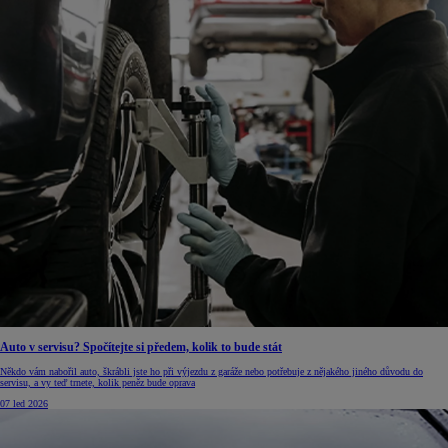
Auto v servisu? Spočítejte si předem, kolik to bude stát
Někdo vám nabořil auto, škrábli jste ho při výjezdu z garáže nebo potřebuje z nějakého jiného důvodu do
servisu, a vy teď trnete, kolik peněz bude oprava
07 led 2026