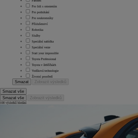
Partneři
Pro lidi s omezením
Pro podnikání
Pro soukromníky
Příslušenství
Robotika
Služby
Speciální nabídka
Speciální verze
Start your impossible
Toyota Professional
Toyota v žebříčkách
Vodíková technologie
Životní prostředí
Smazat
Zobrazit výsledků
Smazat vše
Smazat vše
Zobrazit výsledků
108 výsledků hledání