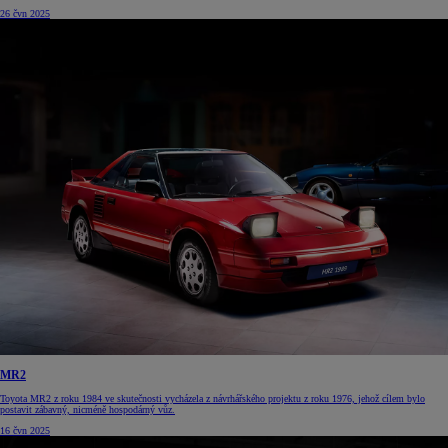
26 čvn 2025
MR2
Toyota MR2 z roku 1984 ve skutečnosti vycházela z návrhářského projektu z roku 1976, jehož cílem bylo
postavit zábavný, nicméně hospodárný vůz.
16 čvn 2025