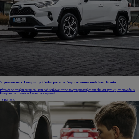
V porovnání s Evropou je Česko pozadu. Nejnižší emise měla loni Toyota
Přestože se českým automobilkám daří snižovat emise nových prodaných aut čím dál rychleji, ve srovnání s
Evropskou unií zůstává Česko nadále pozadu.
13 led 2026