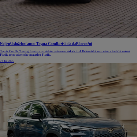
Nejlepší služební auto: Toyota Corolla získala další ocenění
Toyota Corolla Touring Sports s hybridním pohonem získala titul Referentské auto roku v tradiční anketě
Flotila roku odborného magazínu Flotila.
21 lis 2025