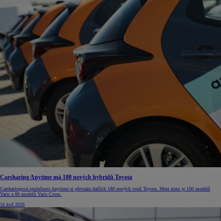
Carsharing Anytime má 180 nových hybridů Toyota
Carsharingová společnost Anytime si převzala dalších 180 nových vozů Toyota. Mezi nimi je 100 modelů
Yaris a 80 modelů Yaris Cross.
16 kvě 2026