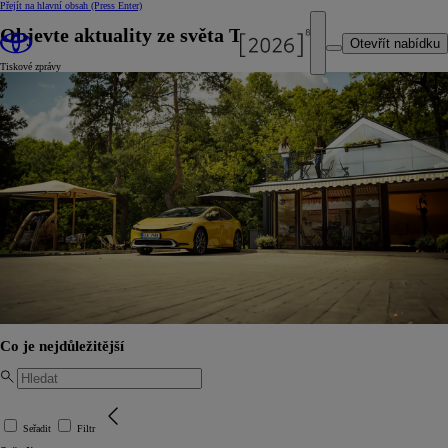
Přejít na hlavní obsah
(Press Enter)
Objevte aktuality ze světa Toyota
Otevřít nabídku
Tiskové zprávy
Co je nejdůležitější
Seřadit
Filtr