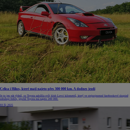
Celica i Hilux, které mají najeto přes 300 000 km. A dodnes jezdí
Je to jen pár týdnů, co Toyota založila svůj klub Lovci kilometrů, který ve stejnojmenné facebookové skupině
sdružuje řidiče, jejichž Toyota má najeto 200 000.
03 říj 2025