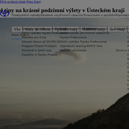
Přejít na hlavní obsah
(Press Enter)
4 tipy na krásné podzimní výlety v Ústeckém kraji
Modely
Akční nabídky
Skladové vozy
Firemní zákazníci
Financování a pojištění
Poprodejn
Speciální nabídka osobních vozů
Program pro firmy Toyota Business
Pojištění
Aktuální 
Vše
Vozy do města
Hybridní vozy
Rodinné vozy
4x4 vozy
Akční nabídka Toyota Professional
Akční nabídka pro firemní zákazníky
J
Nové Aygo X
Nabídka pro firmy
Toyota Professional
O
HYBRID
Výkupní bonus až 50 000 Kč
Akční nabídka Toyota Professional
A
Program Proace ProSport
Operativní leasing KINTO One
P
Skladové a ojeté vozy
Nabídka přestaveb
Servis a 
Zapůjčte si Toyotu Proace
N
S
C
P
a
O
I
E
T