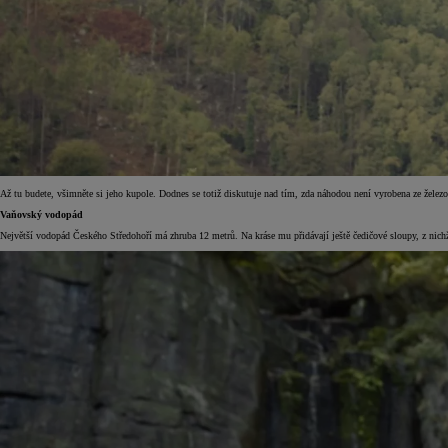
Až tu budete, všimněte si jeho kupole. Dodnes se totiž diskutuje nad tím, zda náhodou není vyrobena ze železob
Vaňovský vodopád
Největší vodopád Českého Středohoří má zhruba 12 metrů. Na kráse mu přidávají ještě čedičové sloupy, z nichž