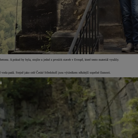
etonu. A pokud by byla, stojíte u jedné z prvních staveb v Evropě, které tento materiál využily.
 voda padá. Stejně jako celé České Středohoří jsou výsledkem někdejší sopečné činnosti.