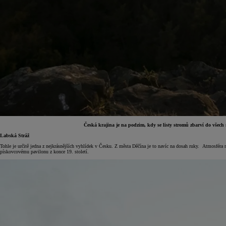
Česká krajina je na podzim, kdy se listy stromů zbarví do všech 
Labská Stráž
Tohle je určitě jedna z nejkrásnějších vyhlídek v Česku. Z města Děčína je to navíc na dosah ruky. Atmosfé
pískovcovému pavilonu z konce 19. století.
Od
399 000 Kč
s DPH
vč. zvýhodnění
20 000 Kč
a bonusu za výkup
50 000 Kč
Yaris Cross
HYBRID