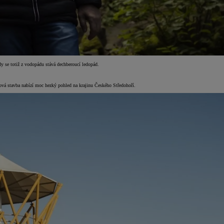
hdy se totiž z vodopádu stává dechberoucí ledopád.
rová stavba nabízí moc hezký pohled na krajinu Českého Středohoří.