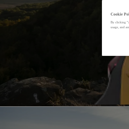
Cookie Pol
By clicking “
usage, and ass