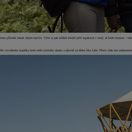
i tento přírodní zázrak užijete nejvíce. Výlet si pak můžete klidně ještě zopakovat v zimě, až bude mrznout – te
a uměle vytvořeném kopečku hned vedle místního zámku a zároveň na břehu řeky Labe. Přesto však tato sedmimet