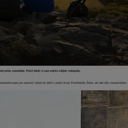
 pršet, nezoufejte. Právě tehdy si zase nejvíce užijete vodopády.
menutelná nejen pro samotný výhled do údolí a skalní útvary Prostředního Žlebu, ale také díky romantickému