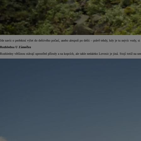
Jde navíc o perfektní výlet do deštivého počasí, anebo alespoň po dešti – právě tehdy, kdy je tu nejvíc vody, s
Od
549 000 Kč
s DPH
Rozhledna U Zámečku
vč. zvýhodnění
75 000 Kč
Rozhledny většinou stávají uprostřed přírody a na kopcích, ale tahle nedaleko Lovosic je jiná. Stojí totiž n
Corolla Hatchback
HYBRID