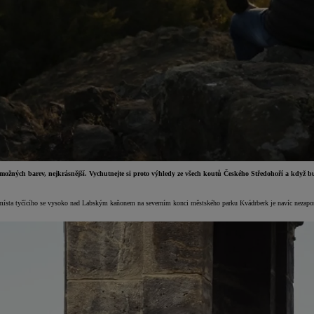
možných barev, nejkrásnější. Vychutnejte si proto výhledy ze všech koutů Českého Středohoří a když bude
ra místa tyčícího se vysoko nad Labským kaňonem na severním konci městského parku Kvádrberk je navíc nezapo