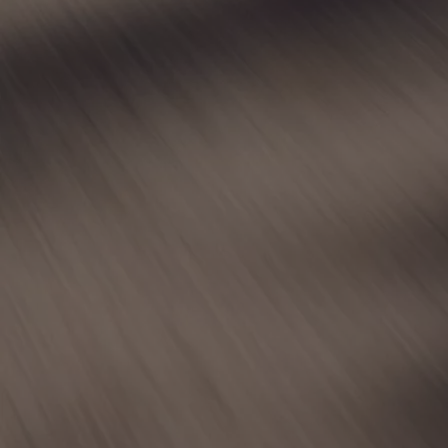
Od
399 000 Kč
s DPH
vč. zvýhodnění
20 000 Kč
a bonusu za výkup
50 000 Kč
Yaris Cross
HYBRID