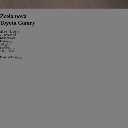
Zcela nová
Toyota Camry
Již od (vč. DPH)
1 130 000 Kč
Konfigurovat
Emise
109 g/km
Spotřeba
4.8 l/100 km
Právní doložka