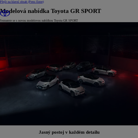
Přejít na hlavní obsah
(Press Enter)
Modelová nabídka Toyota GR SPORT
Seznamte se s novou modelovou nabídkou Toyota GR SPORT
Jasný postoj v každém detailu