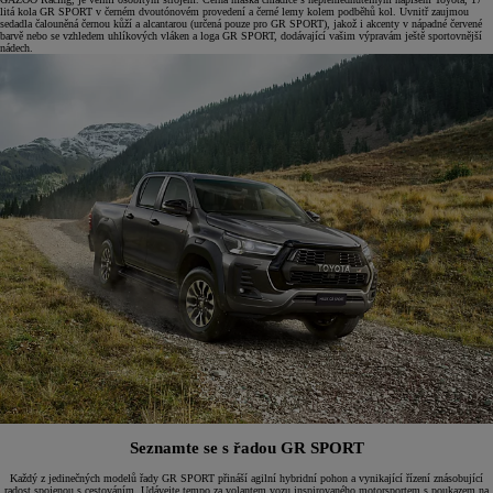
litá kola GR SPORT v černém dvoutónovém provedení a černé lemy kolem podběhů kol. Uvnitř zaujmou
sedadla čalouněná černou kůží a alcantarou (určená pouze pro GR SPORT), jakož i akcenty v nápadné červené
barvě nebo se vzhledem uhlíkových vláken a loga GR SPORT, dodávající vašim výpravám ještě sportovnější
nádech.
Seznamte se s řadou GR SPORT
Každý z jedinečných modelů řady GR SPORT přináší agilní hybridní pohon a vynikající řízení znásobující
radost spojenou s cestováním. Udávejte tempo za volantem vozu inspirovaného motorsportem s poukazem na