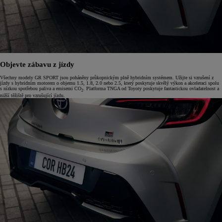
Objevte zábavu z jízdy
Všechny modely GR SPORT jsou poháněny průkopnickým plně hybridním systémem. Užijte si vzrušení z
jízdy s hybridním motorem o objemu 1.5, 1.8, 2.0 nebo 2.5, který poskytuje skvělý výkon a akceleraci spolu
s nízkou spotřebou paliva a emisemi CO
. Platforma TNGA od Toyoty poskytuje fantastickou ovladatelnost a
2
nižší těžiště pro vzrušující jízdu.