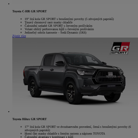
Toyota C-HR GR SPORT
19" litá kola GR SPORT s broušenými povrchy (5 zdvojených paprsků)
Tmavý chromový rastr masky chladiče
Čalounění sedadel GR SPORT s červeným prošíváním
Volant obšitý perforovanou kůží s červeným prošíváním
Jedinečný odstín karoserie – Šedá Dynamic (1K6)
Zjistit více
Toyota Hilux GR SPORT
17" litá kola GR SPORT ve dvoubarevném provedení, černá s broušenými povrchy (6
zdvojených paprsků)
Horní část masky chladiče s černým rastrem a nápisem TOYOTA
Čalounění alcantara v kombinaci s kůží