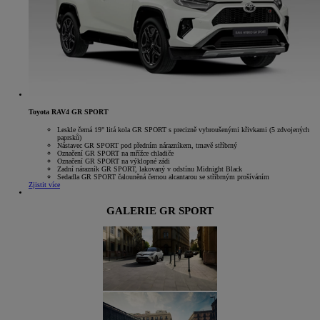
Toyota RAV4 GR SPORT
Leskle černá 19" litá kola GR SPORT s precizně vybroušenými křivkami (5 zdvojených
paprsků)
Nástavec GR SPORT pod předním nárazníkem, tmavě stříbrný
Označení GR SPORT na mřížce chladiče
Označení GR SPORT na výklopné zádi
Zadní nárazník GR SPORT, lakovaný v odstínu Midnight Black
Sedadla GR SPORT čalouněná černou alcantarou se stříbrným prošíváním
Zjistit více
GALERIE GR SPORT