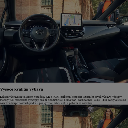
Vysoce kvalitní výbava
Každou výpravu za volantem vozu řady GR SPORT zpříjemní bezpočet luxusních prvků výbavy. Všechny
modely jsou standardně vybaveny duální automatickou klimatizací, zatmavenými okny, LED světly a širokou
nabídkou bezpečnostních prvků – pro kýženou sebejistotu a pohodlí za volantem.