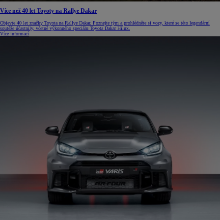
Více než 40 let Toyoty na Rallye Dakar
Objevte 40 let značky Toyota na Rallye Dakar. Poznejte tým a prohlédněte si vozy, které se této legendární
soutěže účastnily, včetně výkonného speciálu Toyota Dakar Hilux.
Více informací