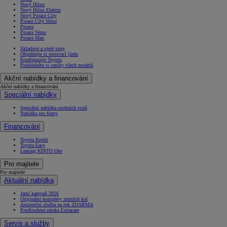
Nový Hilux
Nový Hilux Elektro
Nový Proace City
Proace City Verso
Proace
Proace Verso
Proace Max
Skladové a ojeté vozy
Objednejte si testovací jízdu
Konfigurujte Toyotu
Prohlédněte si ceníky všech modelů
Akční nabídky a financování
Akční nabídky a financování
Speciální nabídky
Speciální nabídka osobních vozů
Nabídka pro firmy
Financování
Toyota Kredit
Toyota Easy
Leasing KINTO One
Pro majitele
Pro majitele
Aktuální nabídka
Jarní kampaň 2026
Originální komplety zimních kol
Asistenční služba na rok ZDARMA
Prodloužená záruka Extracare
Servis a služby