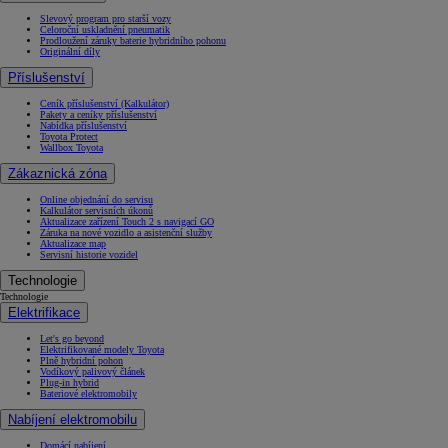
Slevový program pro starší vozy
Celoroční uskladnění pneumatik
Prodloužení záruky baterie hybridního pohonu
Originální díly
Příslušenství
Ceník příslušenství (Kalkulátor)
Pakety a ceníky příslušenství
Nabídka příslušenství
Toyota Protect
Wallbox Toyota
Zákaznická zóna
Online objednání do servisu
Kalkulátor servisních úkonů
Aktualizace zařízení Touch 2 s navigací GO
Záruka na nové vozidlo a asistenční služby
Aktualizace map
Servisní historie vozidel
Technologie
Technologie
Elektrifikace
Let's go beyond
Elektrifikované modely Toyota
Plně hybridní pohon
Vodíkový palivový článek
Plug-in hybrid
Bateriové elektromobily
Nabíjení elektromobilu
Domácí nabíjení