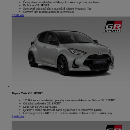
Černý dekor se vzhledem uhlíkových vláken na přístrojové desce
Emblémy GR SPORT
Sportovní ochranný rám s manuální roletou Mountain Top
Červený kryt motoru a zadního diferenciálu
Zjistit více
Toyota Yaris GR SPORT
18" litá kola s broušenými povrchy a červenou dekorativní linkou GR SPORT
Odladění podvozku GR SPORT
Logo GR SPORT na volantu
Dekory v matně modrošedé barvě ve dveřích a na středovém panelu
Červené prošívání GR SPORT na kůží obšitém volantu a hlavici řadicí páky
Zjistit více