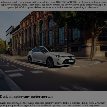
Vybroušené modely inspirované světem závodního týmu TOYOTA GAZOO Racing dodávají všednímu životu
zajímavý dynamický náboj. Každý model byl pečlivě navržen tak, aby vyjadřoval jasný postoj vyplývající ze
spojení jedinečného dynamického exteriéru se sportovním interiérem a prémiovými vlastnostmi.
Design inspirovaný motorsportem
Každý z modelů GR SPORT nabízí specifické designové prvky a funkce v exteriéru i kabině vozu. Z vnějších
prvků jmenujme několik typů litých kol s broušenými povrchy, specifické provedení čelní masky nebo