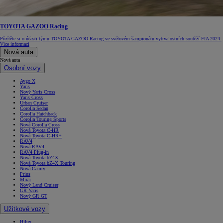
TOYOTA GAZOO Racing
Přečtěte si o účasti týmu TOYOTA GAZOO Racing ve světovém šampionátu vytrvalostních soutěží FIA 2024.
Více informací
Nová auta
Nová auta
Osobní vozy
Aygo X
Yaris
Nový Yaris Cross
Yaris Cross
Urban Cruiser
Corolla Sedan
Corolla Hatchback
Corolla Touring Sports
Nová Corolla Cross
Nová Toyota C-HR
Nová Toyota C-HR+
RAV4
Nová RAV4
RAV4 Plug-in
Nová Toyota bZ4X
Nová Toyota bZ4X Touring
Nová Camry
Prius
Mirai
Nový Land Cruiser
GR Yaris
Nový GR GT
Užitkové vozy
Hilux