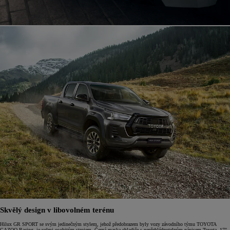
Skvělý design v libovolném terénu
Hilux GR SPORT se svým jedinečným stylem, jehož předobrazem byly vozy závodního týmu TOYOTA
GAZOO Racing, je velmi osobitým strojem. Černá maska chladiče s nepřehlédnutelným nápisem Toyota, 17"