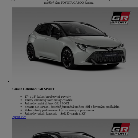
úspěšný tým TOYOTA GAZOO Racing.
Corolla Hatchback GR SPORT
17“ a 18“ kola s broušenými povrchy
Tmavý chromový rastr masky chladiče
Jedinečný zadní difuzor GR SPORT
Sedadla GR SPORT částečně čalouněná umělou kůží s červeným prošíváním
Volant obšitý perforovanou kůží s červeným prošíváním
Jedinečný odstín karoserie – Šedá Dynamic (1K6)
Zjistit více