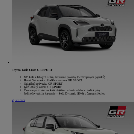
Toyota Yaris Cross GR SPORT
18" kola z lehkých slitin, broušené povrchy (5 zdvojených paprsků)
Horní část masky chladiče s rastrem GR SPORT
Odladění podvozku GR SPORT
Kůží obšitý volant GR SPORT
Červené prošívání na kůží obšitém volantu a hlavici řadicí páky
Jedinečný odstín karoserie – Šedá Dynamic (1K6) s černou střechou
Zjistit více