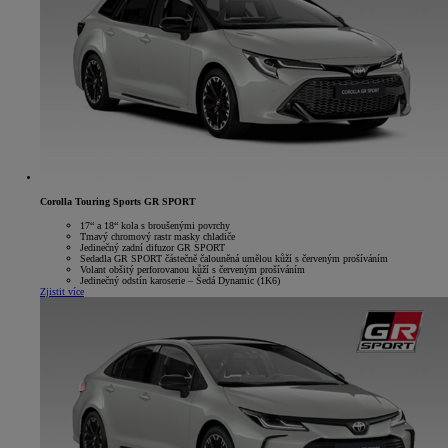
Corolla Touring Sports GR SPORT
17“ a 18“ kola s broušenými povrchy
Tmavý chromový rastr masky chladiče
Jedinečný zadní difuzor GR SPORT
Sedadla GR SPORT částečně čalouněná umělou kůží s červeným prošíváním
Volant obšitý perforovanou kůží s červeným prošíváním
Jedinečný odstín karoserie – Šedá Dynamic (1K6)
Zjistit více