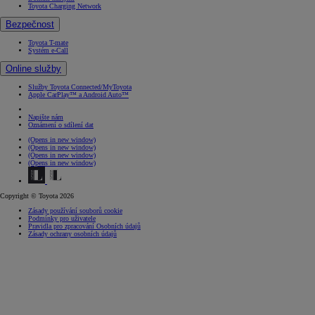
Toyota Charging Network
Bezpečnost
Toyota T-mate
Systém e-Call
Online služby
Služby Toyota Connected/MyToyota
Apple CarPlay™ a Android Auto™
Napište nám
Oznámení o sdílení dat
(Opens in new window)
(Opens in new window)
(Opens in new window)
(Opens in new window)
Copyright © Toyota 2026
Zásady používání souborů cookie
Podmínky pro uživatele
Pravidla pro zpracování Osobních údajů
Zásady ochrany osobních údajů