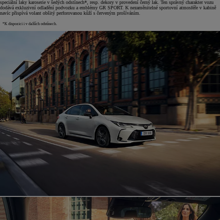
speciální laky karoserie v šedých odstínech*, resp. dekory v provedení černý lak. Ten správný charakter vozu
dodává exkluzivní odladění podvozku a emblémy GR SPORT. K nezaměnitelné sportovní atmosféře v kabině
navíc přispívá volant obšitý perforovanou kůží s červeným prošíváním.
*K dispozici i v dalších odstínech.