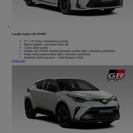
Corolla Sedan GR SPORT
17“ a 18“ kola s broušenými povrchy
Maska chladiče v provedení černý lak
Černý zadní spoiler
Sedadla GR SPORT částečně čalouněná umělou kůží s červeným prošíváním
Volant obšitý perforovanou kůží s červeným prošíváním
Jedinečný odstín karoserie – Šedá Dynamic (1K6)
Zjistit více