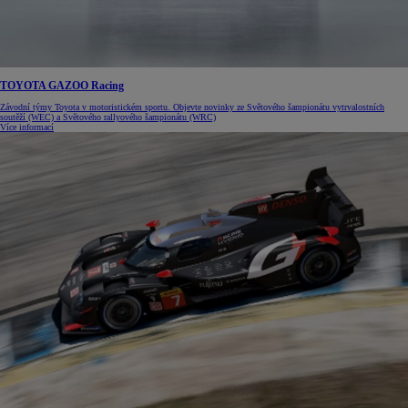
TOYOTA GAZOO Racing
Závodní týmy Toyota v motoristickém sportu. Objevte novinky ze Světového šampionátu vytrvalostních
soutěží (WEC) a Světového rallyového šampionátu (WRC)
Více informací