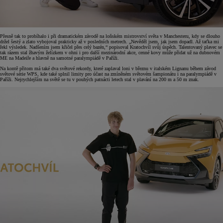
Přesně tak to probíhalo i při dramatickém závodě na loňském mistrovství světa v Manchesteru, kdy se dlouho
držel šestý a zlato vybojoval prakticky až v posledních metrech. „Nevěděl jsem, jak jsem dopadl. Až taťka mi
řekl výsledek. Nadšením jsem křičel přes celý bazén,“ popisoval Kratochvíl svůj úspěch. Talentovaný plavec se
tak rázem stal žhavým želízkem v ohni i pro další mezinárodní akce, cenné kovy může přidat už na dubnovém
ME na Madeiře a hlavně na samotné paralympiádě v Paříži.
Na kontě přitom má také dva světové rekordy, které zaplaval loni v březnu v italském Lignanu během závod
světové série WPS, kde také splnil limity pro účast na zmíněném světovém šampionátu i na paralympiádě v
Paříži. Nejrychlejším na světě se tu v pouhých patnácti letech stal v plavání na 200 m a 50 m znak.