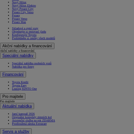
Nový Hilux
Nový Hilux Elektro
Nový Proace City
Proace City Verso
Proace
Proace Verso
Proace Max
Skladové a ojeté vozy
Objednejte si testovací jízdu
Konfigurujte Toyotu
Prohlédněte si ceníky všech modelů
Akční nabídky a financování
Akční nabídky a financování
Speciální nabídky
Speciální nabídka osobních vozů
Nabídka pro firmy
Financování
Toyota Kredit
Toyota Easy
Leasing KINTO One
Pro majitele
Pro majitele
Aktuální nabídka
Jarní kampaň 2026
Originální komplety zimních kol
Asistenční služba na rok ZDARMA
Prodloužená záruka Extracare
Servis a služby