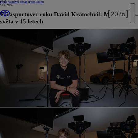
Přejít na hlavní obsah
(Press Enter)
10.4.2024
Parasportovec roku David Kratochvíl: Mistrem
světa v 15 letech