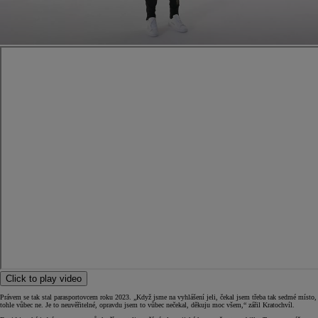
Click to play video
Právem se tak stal parasportovcem roku 2023. „Když jsme na vyhlášení jeli, čekal jsem třeba tak sedmé místo,
tohle vůbec ne. Je to neuvěřitelné, opravdu jsem to vůbec nečekal, děkuju moc všem,“ zářil Kratochvíl.