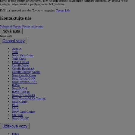
David je také jedním ze sportovců, kteří se stali součástí olympijské kampaně automobilky Toyota, v níž
vystupují olympionici a paralympionici bok po boku.
Další zajímavosti ze světa Toyota v magazínu
Toyota Life
Kontaktujte nás
Vyberte si Toyotu
Postav moje auto
Nová auta
Nová auta
Osobní vozy
Aygo X
Yaris
Nový Yaris Cross
Yaris Cross
Urban Cruiser
Corolla Sedan
Corolla Hatchback
Corolla Touring Sports
Nová Corolla Cross
Nová Toyota C-HR
Nová Toyota C-HR+
RAV4
Nová RAV4
RAV4 Plug-in
Nová Toyota bZ4X
Nová Toyota bZ4X Touring
Nová Camry
Prius
Mirai
Nový Land Cruiser
GR Yaris
Nový GR GT
Užitkové vozy
Hilux