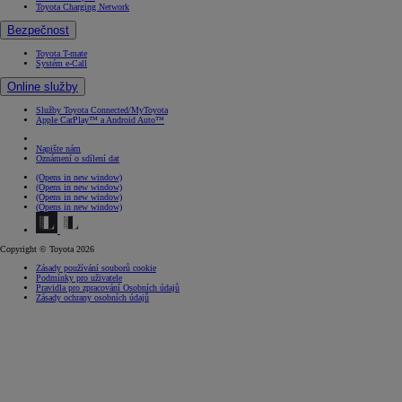
Toyota Charging Network
Bezpečnost
Toyota T-mate
Systém e-Call
Online služby
Služby Toyota Connected/MyToyota
Apple CarPlay™ a Android Auto™
Napište nám
Oznámení o sdílení dat
(Opens in new window)
(Opens in new window)
(Opens in new window)
(Opens in new window)
Copyright © Toyota 2026
Zásady používání souborů cookie
Podmínky pro uživatele
Pravidla pro zpracování Osobních údajů
Zásady ochrany osobních údajů