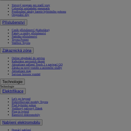
Slevový program pro starší vozy
Celoroční uskladnění pneumatik
Prodloužení záruky baterie hybridního pohonu
Originální díly
Příslušenství
Ceník příslušenství (Kalkulátor)
Pakety a ceníky příslušenství
Nabídka příslušenství
Toyota Protect
Wallbox Toyota
Zákaznická zóna
Online objednání do servisu
Kalkulátor servisních úkonů
Aktualizace zařízení Touch 2 s navigací GO
Záruka na nové vozidlo a asistenční služby
Aktualizace map
Servisní historie vozidel
Technologie
Technologie
Elektrifikace
Let's go beyond
Elektrifikované modely Toyota
Plně hybridní pohon
Vodíkový palivový článek
Plug-in hybrid
Bateriové elektromobily
Nabíjení elektromobilu
Domácí nabíjení