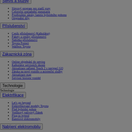
Servis a služby
Slevový program pro starší vozy
Celoroční uskladnění pneumatik
Prodloužení záruky baterie hybridního pohonu
Originální díly
Příslušenství
Ceník příslušenství (Kalkulátor)
Pakety a ceníky příslušenství
Nabídka příslušenství
Toyota Protect
Wallbox Toyota
Zákaznická zóna
Online objednání do servisu
Kalkulátor servisních úkonů
Aktualizace zařízení Touch 2 s navigací GO
Záruka na nové vozidlo a asistenční služby
Aktualizace map
Servisní historie vozidel
Technologie
Technologie
Elektrifikace
Let's go beyond
Elektrifikované modely Toyota
Plně hybridní pohon
Vodíkový palivový článek
Plug-in hybrid
Bateriové elektromobily
Nabíjení elektromobilu