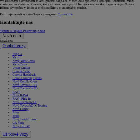
své zkušenosti a dovednosti mladší generaci skejťáků. V roce 2018 společně s Danielem Rahmanem založil
vlastní online skateshop Craness, který už několikrát vytvořil limitované edice skejtů speciálně pro Toyotu.
Během olympiády v Tokiu se o ně soutěžilo v olympijských parcích.
Další zajímavosti ze světa Toyota v magazínu
Toyota Life
Kontaktujte nás
Vyberte si Toyotu
Postav moje auto
Nová auta
Nová auta
Osobní vozy
Aygo X
Yaris
Nový Yaris Cross
Yaris Cross
Urban Cruiser
Corolla Sedan
Corolla Hatchback
Corolla Touring Sports
Nová Corolla Cross
Nová Toyota C-HR
Nová Toyota C-HR+
RAV4
Nová RAV4
RAV4 Plug-in
Nová Toyota bZ4X
Nová Toyota bZ4X Touring
Nová Camry
Prius
Mirai
Nový Land Cruiser
GR Yaris
Nový GR GT
Užitkové vozy