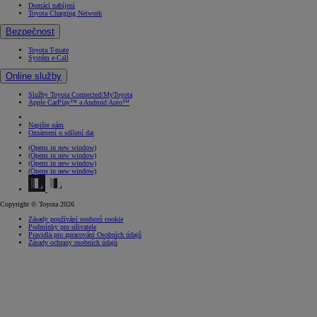
Domácí nabíjení
Toyota Charging Network
Bezpečnost
Toyota T-mate
Systém e-Call
Online služby
Služby Toyota Connected/MyToyota
Apple CarPlay™ a Android Auto™
Napište nám
Oznámení o sdílení dat
(Opens in new window)
(Opens in new window)
(Opens in new window)
(Opens in new window)
Copyright © Toyota 2026
Zásady používání souborů cookie
Podmínky pro uživatele
Pravidla pro zpracování Osobních údajů
Zásady ochrany osobních údajů