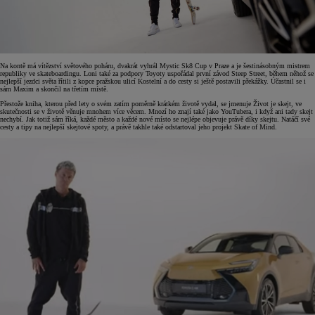
Na kontě má vítězství světového poháru, dvakrát vyhrál Mystic Sk8 Cup v Praze a je šestinásobným mistrem
republiky ve skateboardingu. Loni také za podpory Toyoty uspořádal první závod Steep Street, během něhož se
nejlepší jezdci světa řítili z kopce pražskou ulicí Kostelní a do cesty si ještě postavili překážky. Účastnil se i
sám Maxim a skončil na třetím místě.
Přestože kniha, kterou před lety o svém zatím poměrně krátkém životě vydal, se jmenuje Život je skejt, ve
skutečnosti se v životě věnuje mnohem více věcem. Mnozí ho znají také jako YouTubera, i když ani tady skejt
nechybí. Jak totiž sám říká, každé město a každé nové místo se nejlépe objevuje právě díky skejtu. Natáčí své
cesty a tipy na nejlepší skejtové spoty, a právě takhle také odstartoval jeho projekt Skate of Mind.