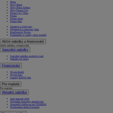
Hilux
Nový Hilux
Nový Hilux Elektro
Nový Proace City
Proace City Verso
Proace
Proace Verso
Proace Max
Skladové a ojeté vozy
Objednejte si testovací jízdu
Konfigurujte Toyotu
Prohlédněte si ceníky všech modelů
Akční nabídky a financování
Akční nabídky a financování
Speciální nabídky
Speciální nabídka osobních vozů
Nabídka pro firmy
Financování
Toyota Kredit
Toyota Easy
Leasing KINTO One
Pro majitele
Pro majitele
Aktuální nabídka
Jarní kampaň 2026
Originální komplety zimních kol
Asistenční služba na rok ZDARMA
Prodloužená záruka Extracare