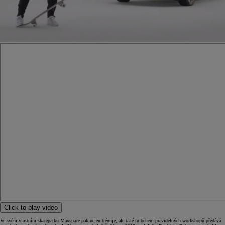
Click to play video
Ve svém vlastním skateparku Maxspace pak nejen trénuje, ale také tu během pravidelných workshopů předává