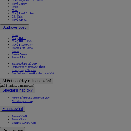
Nová Toyota bZ4X Touring
Nová Camry
Prius
Mirai
Nový Land Cruiser
GR Yaris
Nový GR GT
Užitkové vozy
Hilux
Nový Hilux
Nový Hilux Elektro
Nový Proace City
Proace City Verso
Proace
Proace Verso
Proace Max
Skladové a ojeté vozy
Objednejte si testovací jízdu
Konfigurujte Toyotu
Prohlédněte si ceníky všech modelů
Akční nabídky a financování
Akční nabídky a financování
Speciální nabídky
Speciální nabídka osobních vozů
Nabídka pro firmy
Financování
Toyota Kredit
Toyota Easy
Leasing KINTO One
Pro majitele