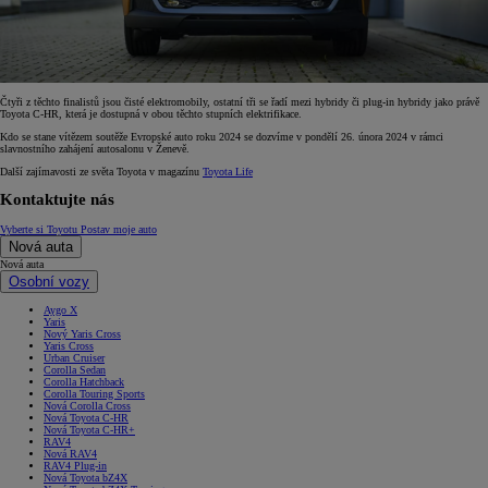
Čtyři z těchto finalistů jsou čisté elektromobily, ostatní tři se řadí mezi hybridy či plug-in hybridy jako právě
Toyota C-HR, která je dostupná v obou těchto stupních elektrifikace.
Kdo se stane vítězem soutěže Evropské auto roku 2024 se dozvíme v pondělí 26. února 2024 v rámci
slavnostního zahájení autosalonu v Ženevě.
Další zajímavosti ze světa Toyota v magazínu
Toyota Life
Kontaktujte nás
Vyberte si Toyotu
Postav moje auto
Nová auta
Nová auta
Osobní vozy
Aygo X
Yaris
Nový Yaris Cross
Yaris Cross
Urban Cruiser
Corolla Sedan
Corolla Hatchback
Corolla Touring Sports
Nová Corolla Cross
Nová Toyota C-HR
Nová Toyota C-HR+
RAV4
Nová RAV4
RAV4 Plug-in
Nová Toyota bZ4X