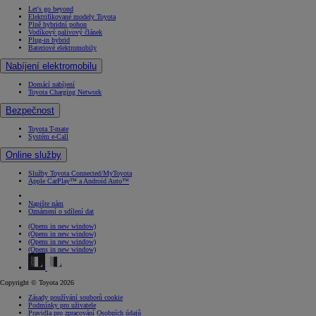
Let's go beyond
Elektrifikované modely Toyota
Plně hybridní pohon
Vodíkový palivový článek
Plug-in hybrid
Bateriové elektromobily
Nabíjení elektromobilu
Domácí nabíjení
Toyota Charging Network
Bezpečnost
Toyota T-mate
Systém e-Call
Online služby
Služby Toyota Connected/MyToyota
Apple CarPlay™ a Android Auto™
Napište nám
Oznámení o sdílení dat
(Opens in new window)
(Opens in new window)
(Opens in new window)
(Opens in new window)
Copyright © Toyota 2026
Zásady používání souborů cookie
Podmínky pro uživatele
Pravidla pro zpracování Osobních údajů