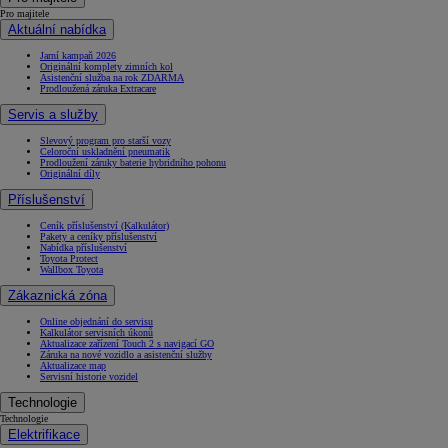
Pro majitele
Aktuální nabídka
Jarní kampaň 2026
Originální komplety zimních kol
Asistenční služba na rok ZDARMA
Prodloužená záruka Extracare
Servis a služby
Slevový program pro starší vozy
Celoroční uskladnění pneumatik
Prodloužení záruky baterie hybridního pohonu
Originální díly
Příslušenství
Ceník příslušenství (Kalkulátor)
Pakety a ceníky příslušenství
Nabídka příslušenství
Toyota Protect
Wallbox Toyota
Zákaznická zóna
Online objednání do servisu
Kalkulátor servisních úkonů
Aktualizace zařízení Touch 2 s navigací GO
Záruka na nové vozidlo a asistenční služby
Aktualizace map
Servisní historie vozidel
Technologie
Technologie
Elektrifikace