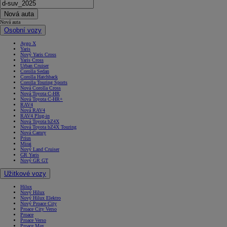
Nová auta
Nová auta
Osobní vozy
Aygo X
Yaris
Nový Yaris Cross
Yaris Cross
Urban Cruiser
Corolla Sedan
Corolla Hatchback
Corolla Touring Sports
Nová Corolla Cross
Nová Toyota C-HR
Nová Toyota C-HR+
RAV4
Nová RAV4
RAV4 Plug-in
Nová Toyota bZ4X
Nová Toyota bZ4X Touring
Nová Camry
Prius
Mirai
Nový Land Cruiser
GR Yaris
Nový GR GT
Užitkové vozy
Hilux
Nový Hilux
Nový Hilux Elektro
Nový Proace City
Proace City Verso
Proace
Proace Verso
Proace Max