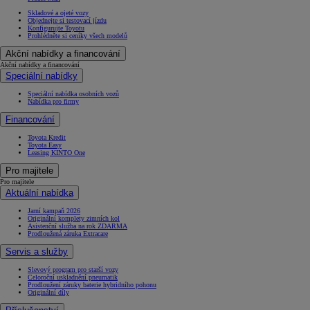
Skladové a ojeté vozy
Objednejte si testovací jízdu
Konfigurujte Toyotu
Prohlédněte si ceníky všech modelů
Akční nabídky a financování
Akční nabídky a financování
Speciální nabídky
Speciální nabídka osobních vozů
Nabídka pro firmy
Financování
Toyota Kredit
Toyota Easy
Leasing KINTO One
Pro majitele
Pro majitele
Aktuální nabídka
Jarní kampaň 2026
Originální komplety zimních kol
Asistenční služba na rok ZDARMA
Prodloužená záruka Extracare
Servis a služby
Slevový program pro starší vozy
Celoroční uskladnění pneumatik
Prodloužení záruky baterie hybridního pohonu
Originální díly