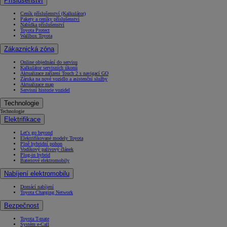
Příslušenství
Ceník příslušenství (Kalkulátor)
Pakety a ceníky příslušenství
Nabídka příslušenství
Toyota Protect
Wallbox Toyota
Zákaznická zóna
Online objednání do servisu
Kalkulátor servisních úkonů
Aktualizace zařízení Touch 2 s navigací GO
Záruka na nové vozidlo a asistenční služby
Aktualizace map
Servisní historie vozidel
Technologie
Technologie
Elektrifikace
Let's go beyond
Elektrifikované modely Toyota
Plně hybridní pohon
Vodíkový palivový článek
Plug-in hybrid
Bateriové elektromobily
Nabíjení elektromobilu
Domácí nabíjení
Toyota Charging Network
Bezpečnost
Toyota T-mate
Systém e-Call