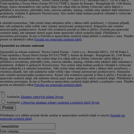
Upozornění na ochranu soukromí: Toyota Central Europe – Czech s.r.o., Bavorská 2662/1, 155 00 Praha 5,
Česká republika a Toyota Motor Europe NV/SA (“TME”), Avenue du Bourget / Bourgetlaan 60, 1140 Brusel,
Belgie, budou shromažďovat vaše osobní údaje (viz odkaz níže) za účelem vyřizování vašich žádostí o
přihlášení k newsletteru, předváděcí jízdu, cenovou nabídku, katalog, schůzku nebo jakékoli další informace o
produktech, službách či aplikacích Toyota/Lexus). Tyto osobní údaje budeme používat výhradně k vyřizování
vašich požadavků a...
k následné komunikaci. Vaše osobní údaje nebudeme sdílet s žádnou další společností, s výjimkou případů,
kdy vaše požadavky může vyřídit vámi vybraný autorizovaný prodejce/servis. Klepnutím sem vyberete
autorizovaného prodejce/servis. Kromě výše uvedených pravidel je třeba si přečíst i Pravidla pro zpracování
osobních údajů, kde naleznete obecný popis forem zpracování vašich osobních údajů. Přihlášením k
newsletteru potvrzujete, že jste si Pravidla se zpracováním osobních údajů přečetli a souhlasíte s nimi. Přejděte
prosím na následující odkaz
Pravidla pro zpracování osobních údajů
.
Upozornění na ochranu soukromí
Upozornění na ochranu soukromí: Toyota Central Europe – Czech s.r.o., Bavorská 2662/1, 155 00 Praha 5,
Česká republika a Toyota Motor Europe NV/SA (“TME”), Avenue du Bourget / Bourgetlaan 60, 1140 Brusel,
Belgie, budou shromažďovat vaše osobní údaje (viz odkaz níže) za účelem vyřizování vašich žádostí o
přihlášení k newsletteru, předváděcí jízdu, cenovou nabídku, katalog, schůzku nebo jakékoli další informace o
produktech, službách či aplikacích Toyota/Lexus). Tyto osobní údaje budeme používat výhradně k vyřizování
vašich požadavků a k následné komunikaci. Vaše osobní údaje nebudeme sdílet s žádnou další společností, s
výjimkou případů, kdy vaše požadavky může vyřídit vámi vybraný autorizovaný prodejce/servis. Klepnutím
sem vyberete autorizovaného prodejce/servis. Kromě výše uvedených pravidel je třeba si přečíst i Pravidla pro
zpracování osobních údajů, kde naleznete obecný popis forem zpracování vašich osobních údajů. Přihlášením k
newsletteru potvrzujete, že jste si Pravidla se zpracováním osobních údajů přečetli a souhlasíte s nimi. Přejděte
prosím na následující odkaz
Pravidla pro zpracování osobních údajů
.
Souhlasím
Zásadami webových stránek Toyota
Souhlasím
s Obecnými zásadami ochrany soukromí a osobních údajů Toyota
Poslat
Přihlášením se k odběru novinek dávám souhlas se zpracováním osobních údajů ve smyslu
Pravidel pro
zpracování osobních údajů
.
Form campaign