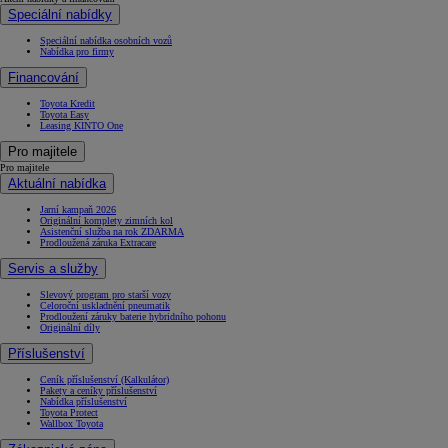
Speciální nabídky
Speciální nabídka osobních vozů
Nabídka pro firmy
Financování
Toyota Kredit
Toyota Easy
Leasing KINTO One
Pro majitele
Pro majitele
Aktuální nabídka
Jarní kampaň 2026
Originální komplety zimních kol
Asistenční služba na rok ZDARMA
Prodloužená záruka Extracare
Servis a služby
Slevový program pro starší vozy
Celoroční uskladnění pneumatik
Prodloužení záruky baterie hybridního pohonu
Originální díly
Příslušenství
Ceník příslušenství (Kalkulátor)
Pakety a ceníky příslušenství
Nabídka příslušenství
Toyota Protect
Wallbox Toyota