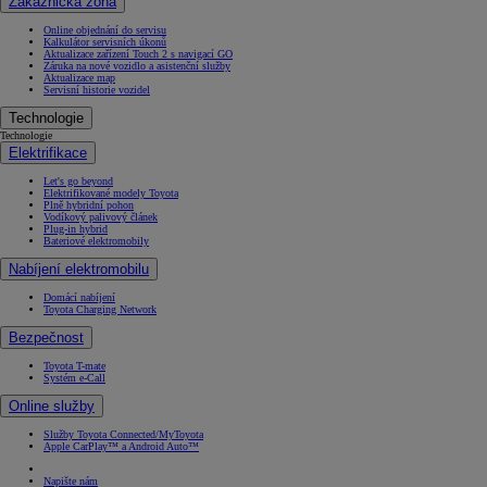
Zákaznická zóna
Online objednání do servisu
Kalkulátor servisních úkonů
Aktualizace zařízení Touch 2 s navigací GO
Záruka na nové vozidlo a asistenční služby
Aktualizace map
Servisní historie vozidel
Technologie
Technologie
Elektrifikace
Let's go beyond
Elektrifikované modely Toyota
Plně hybridní pohon
Vodíkový palivový článek
Plug-in hybrid
Bateriové elektromobily
Nabíjení elektromobilu
Domácí nabíjení
Toyota Charging Network
Bezpečnost
Toyota T-mate
Systém e-Call
Online služby
Služby Toyota Connected/MyToyota
Apple CarPlay™ a Android Auto™
Napište nám