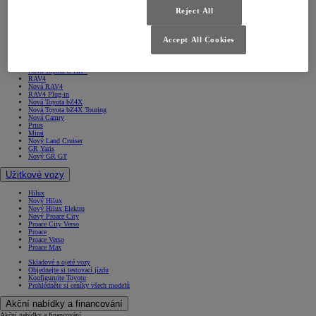
Yaris
Nový Yaris Cross
Reject All
Yaris Cross
Urban Cruiser
Corolla Sedan
Accept All Cookies
Corolla Hatchback
Corolla Touring Sports
Nová Corolla Cross
Nová Toyota C-HR
Nová Toyota C-HR+
RAV4
Nová RAV4
RAV4 Plug-in
Nová Toyota bZ4X
Nová Toyota bZ4X Touring
Nová Camry
Prius
Mirai
Nový Land Cruiser
GR Yaris
Nový GR GT
Užitkové vozy
Hilux
Nový Hilux
Nový Hilux Elektro
Nový Proace City
Proace City Verso
Proace
Proace Verso
Proace Max
Skladové a ojeté vozy
Objednejte si testovací jízdu
Konfigurujte Toyotu
Prohlédněte si ceníky všech modelů
Akční nabídky a financování
Akční nabídky a financování