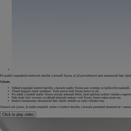
Při použití originálních brzdových destiček a kotoučů Toyota, ať již prvovýbavové nebo ekonomické řady Optifi
Výhody
Veškeré originální brzdové destičky a kotouče značky Toyota jsou vyrobeny ze špičkových materiálů.
Účinně fungující brzdy neskřípou. Tichý provoz brzd Toyota mluví za vše.
Pro každý z modelů značky Toyota existuje dokonalé řešení, které zajišťuje rychlou výměnu a napros
Naše brzdy byly vyvinuty na základě dokonalé znalosti vozů Toyota, kterou máme pouze my.
Brzdové komponenty ekonomické řady Optifit obdržíte za velmi výhodné ceny.
Chcete-li mít jistotu, že jezdíte bezpečně, nechte si brzdové destičky a kotouče pravidelně zkontrolovat v auto
Click to play video