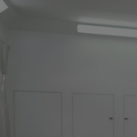
Od
549 000 Kč
s DPH
vč. zvýhodnění
75 000 Kč
Corolla Hatchback
HYBRID