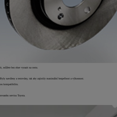
t, můžete bez obav vyrazit na cestu.
 Byly navrženy a testovány, tak aby zajistily maximální bezpečnost a výkonnost.
tou kompatibilitu.
rizovaném servisu Toyota.