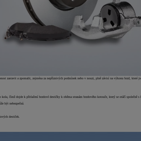
pnost zastavit a zpomalit, zejména za nepříznivých podmínek nebo v nouzi, plně závisí na výkonu brzd, které 
 kola, čímž dojde k přitlačení brzdové destičky k oběma stranám brzdového kotouče, který se otáčí společně s
ůže být nebezpečná.
ových destiček.