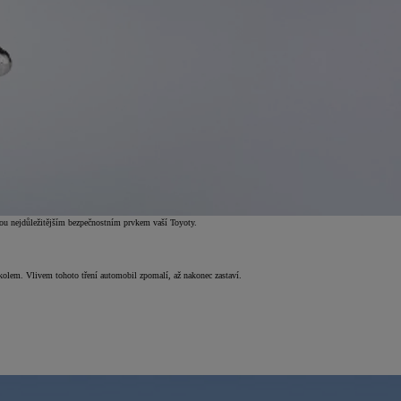
jsou nejdůležitějším bezpečnostním prvkem vaší Toyoty.
 kolem. Vlivem tohoto tření automobil zpomalí, až nakonec zastaví.