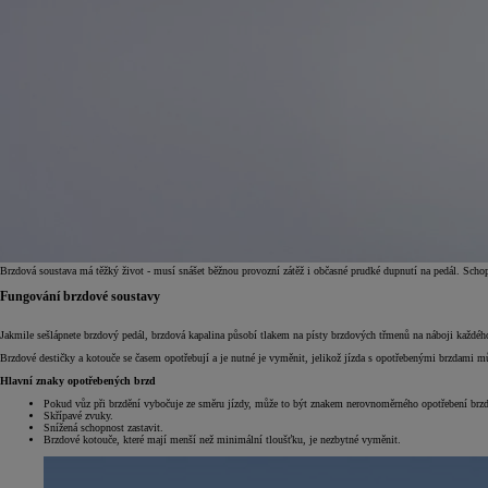
Brzdová soustava má těžký život - musí snášet běžnou provozní zátěž i občasné prudké dupnutí na pedál. Scho
Fungování brzdové soustavy
Jakmile sešlápnete brzdový pedál, brzdová kapalina působí tlakem na písty brzdových třmenů na náboji každého
Od
399 000 Kč
s DPH
Brzdové destičky a kotouče se časem opotřebují a je nutné je vyměnit, jelikož jízda s opotřebenými brzdami m
vč. zvýhodnění
20 000 Kč
Hlavní znaky opotřebených brzd
a bonusu za výkup
50 000 Kč
Pokud vůz při brzdění vybočuje ze směru jízdy, může to být znakem nerovnoměrného opotřebení brzd
Skřípavé zvuky.
Yaris Cross
Snížená schopnost zastavit.
HYBRID
Brzdové kotouče, které mají menší než minimální tloušťku, je nezbytné vyměnit.