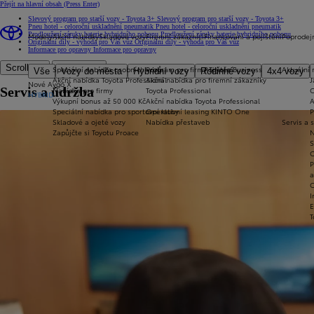
Přejít na hlavní obsah
(Press Enter)
Slevový program pro starší vozy - Toyota 3+
Slevový program pro starší vozy - Toyota 3+
Pneu hotel - celoroční uskladnění pneumatik
Pneu hotel - celoroční uskladnění pneumatik
Prodloužení záruky baterie hybridního pohonu
Prodloužení záruky baterie hybridního pohonu
Modely
Akční nabídky
Skladové vozy
Firemní zákazníci
Financování a pojištění
Poprodejn
Originální díly - výhoda pro Váš vůz
Originální díly - výhoda pro Váš vůz
Informace pro opravny
Informace pro opravny
Scroll left
Scroll right
Speciální nabídka osobních vozů
Program pro firmy Toyota Business
Pojištění
Aktuální 
Vše
Vozy do města
Hybridní vozy
Rodinné vozy
4x4 vozy
Akční nabídka Toyota Professional
Akční nabídka pro firemní zákazníky
J
Nové Aygo X
Servis a údržba
Nabídka pro firmy
Toyota Professional
O
HYBRID
Výkupní bonus až 50 000 Kč
Akční nabídka Toyota Professional
A
Speciální nabídka pro sportovní kluby
Operativní leasing KINTO One
P
Skladové a ojeté vozy
Nabídka přestaveb
Servis a 
Zapůjčte si Toyotu Proace
N
S
C
P
a
O
I
E
T