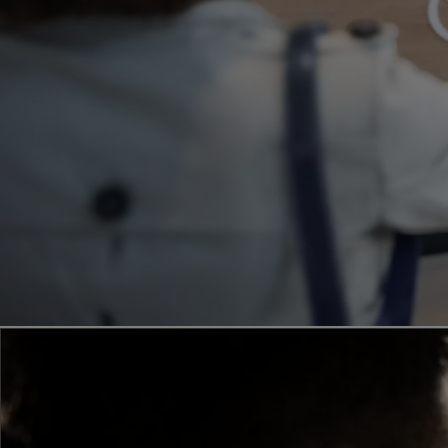
Od
399 000 Kč
s DPH
vč. zvýhodnění
20 000 Kč
a bonusu za výkup
50 000 Kč
Yaris Cross
HYBRID