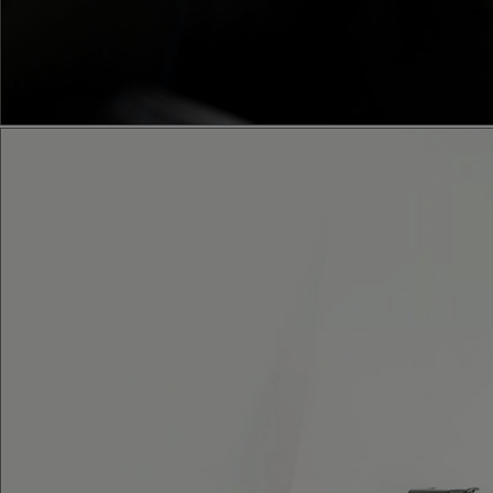
Od
549 000 Kč
s DPH
vč. zvýhodnění
75 000 Kč
Corolla Hatchback
HYBRID