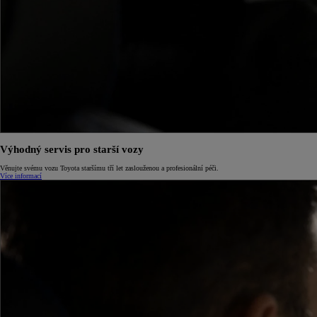
Výhodný servis pro starší vozy
Věnujte svému vozu Toyota staršímu tří let zaslouženou a profesionální péči.
Více informací