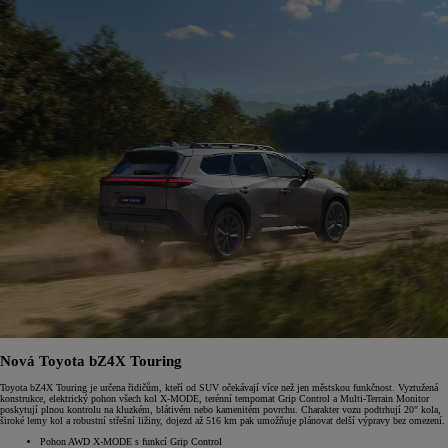
Nová Toyota bZ4X Touring
Toyota bZ4X Touring je určena řidičům, kteří od SUV očekávají více než jen městskou funkčnost. Vyztužená
konstrukce, elektrický pohon všech kol X-MODE, terénní tempomat Grip Control a Multi-Terrain Monitor
poskytují plnou kontrolu na kluzkém, blátivém nebo kamenitém povrchu. Charakter vozu podtrhují 20" kola,
široké lemy kol a robustní střešní ližiny, dojezd až 516 km pak umožňuje plánovat delší výpravy bez omezení.
Pohon AWD X-MODE s funkcí Grip Control