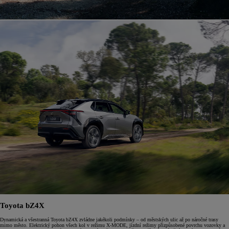
Toyota bZ4X
Dynamická a všestranná Toyota bZ4X zvládne jakékoli podmínky – od městských ulic až po náročné trasy
mimo město. Elektrický pohon všech kol v režimu X-MODE, jízdní režimy přizpůsobené povrchu vozovky a