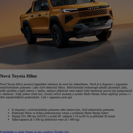
Nová Toyota Hilux
Nová Toyota Hilux posouvá legendární odolnost do nové éry elektrifikace. Nově je k dispozici s úsporným
mild-hybridním pohonem i jako čistě elektrický Hilux. Mild-hybridní technologie přináší plynulejší jízdu,
nižší spotřebu a lepší odezvu v terénu, zatímco elektrická verze nabízí tichý bezemisní provoz bez kompromisů
v odolnosti. Stálý pohon všech kol, vysoký točivý moment a systém Multi-Terrain Select zajišťují jistotu i v
těch nejnáročnějších podmínkách. Lídr v segmentu pick-upů
K dispozici s mild-hybridním pohonem nebo bateriovým, čistě elektrickým pohonem
Elektrický Hilux se dvěma elektromotory eAxle a systémem Multi-Terrain Select
Dojezd 255–380 km (WLTP) a rychlé DC nabíjení z 10 na 80 % za přibližně 30 minut
Tažná kapacita až 3 500 kg (elektrická verze až 1 600 kg)
Prohlédněte si ceník
(Opens in new window)
Zjistěte více