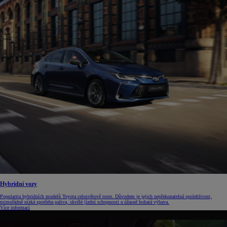
Hybridní vozy
Popularita hybridních modelů Toyota celosvětově roste. Důvodem je jejich nepřekonatelná spolehlivost,
mimořádně nízká spotřeba paliva, skvělé jízdní schopnosti a úžasně bohatá výbava.
Více informací