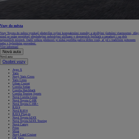
Vozy do města
Vozy Toyota do města vynikají především svými kompaktními rozměry a skvělými jízdními vlastnostmi, díky
nimž se snáze proplétají přeplněnými městskými uličkami v dopravních špičkách a zaparkují i na těch
nejmenších místech. Další velkou předností je nízká spotřeba paliva těchto vozů, ať již s tradičním pohonem
nebo v hybridním provedení.
Více informací
Nová auta
Nová auta
Osobní vozy
Aygo X
Yaris
Nový Yaris Cross
Yaris Cross
Urban Cruiser
Corolla Sedan
Corolla Hatchback
Corolla Touring Sports
Nová Corolla Cross
Nová Toyota C-HR
Nová Toyota C-HR+
RAV4
Nová RAV4
RAV4 Plug-in
Nová Toyota bZ4X
Nová Toyota bZ4X Touring
Nová Camry
Prius
Mirai
Nový Land Cruiser
GR Yaris