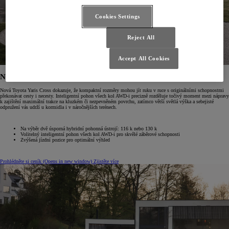
Cookies Settings
Reject All
Accept All Cookies
Nový Yaris Cross
Nová Toyota Yaris Cross dokazuje, že kompaktní rozměry mohou jít ruku v ruce s originálními schopnostmi
překonávat cesty i necesty. Inteligentní pohon všech kol AWD-i precizně rozděluje točivý moment mezi nápravy
k zajištění maximální trakce na kluzkém či nezpevněném povrchu, zatímco větší světlá výška a sebejisté
odpružení vás udrží u kormidla i v náročnějších terénech.
Na výběr dvě úsporná hybridní pohonná ústrojí: 116 k nebo 130 k
Volitelný inteligentní pohon všech kol AWD-i pro skvělé záběrové schopnosti
Zvýšená jízdní pozice pro optimální výhled
Prohlédněte si ceník
(Opens in new window)
Zjistěte více