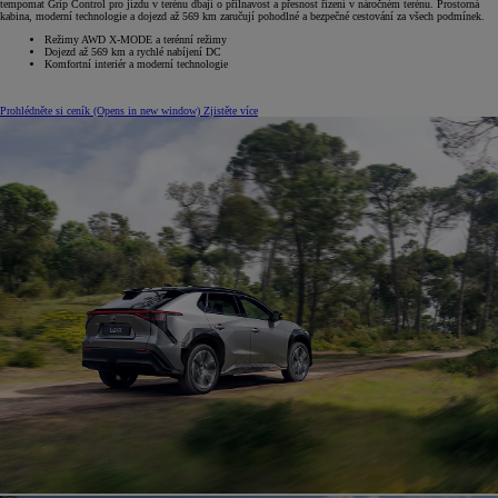
tempomat Grip Control pro jízdu v terénu dbají o přilnavost a přesnost řízení v náročném terénu. Prostorná
kabina, moderní technologie a dojezd až 569 km zaručují pohodlné a bezpečné cestování za všech podmínek.
Režimy AWD X-MODE a terénní režimy
Dojezd až 569 km a rychlé nabíjení DC
Komfortní interiér a moderní technologie
Prohlédněte si ceník
(Opens in new window)
Zjistěte více