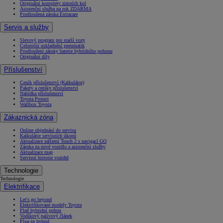
Originální komplety zimních kol
Asistenční služba na rok ZDARMA
Prodloužená záruka Extracare
Servis a služby
Slevový program pro starší vozy
Celoroční uskladnění pneumatik
Prodloužení záruky baterie hybridního pohonu
Originální díly
Příslušenství
Ceník příslušenství (Kalkulátor)
Pakety a ceníky příslušenství
Nabídka příslušenství
Toyota Protect
Wallbox Toyota
Zákaznická zóna
Online objednání do servisu
Kalkulátor servisních úkonů
Aktualizace zařízení Touch 2 s navigací GO
Záruka na nové vozidlo a asistenční služby
Aktualizace map
Servisní historie vozidel
Technologie
Technologie
Elektrifikace
Let's go beyond
Elektrifikované modely Toyota
Plně hybridní pohon
Vodíkový palivový článek
Plug-in hybrid