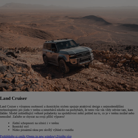
Land Cruiser
Land Cruiser s výraznou osobností a ikonickým stylem spojuje atraktivní design s nejmodernějšími
technologiemi pro jízdu v terénu a nenechává nikoho na pochybách, že tento vůz vás vždy odveze tam, kam
žádáte. Model zohledňující veškeré požadavky na spolehlivost mění pohled na to, co je v terénu možné nebo
nemožné. Začněte se chystat na svoji příští výpravu!
Jízdní schopnosti na silnici i v terénu
Ikonický styl
Nízko posazená okna pro skvělý výhled z vozidla
Prohlédněte si ceník
(Opens in new window)
Zjistěte více