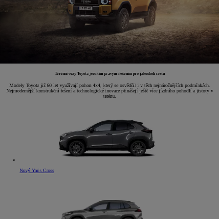
Terénní vozy Toyota jsou tím pravým řešením pro jakoukoli cestu
Modely Toyota již 60 let využívají pohon 4x4, který se osvědčil i v těch nejnáročnějších podmínkách.
Nejmodernější konstrukční řešení a technologické inovace přinášejí ještě více jízdního pohodlí a jistoty v
terénu.
Nový Yaris Cross