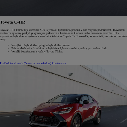
Toyota C-HR
Toyota C-HR kombinuje charakter SUV s jistotou hybridního pohonu v obtížnějších podmínkách. Inovativní
asistenční systémy poskytují vynikající přilnavost a kontrolu na kluzkém nebo nerovném povrchu. Díky
úspornému hybridnímu systému a komfortní kabině se Toyota C-HR osvědčí jak ve městě, tak mimo zpevněné
cesty.
Na výběr z hybridního i plug-in hybridního pohonu
Pohon všech kol v kombinaci s hybridem 2,0 a asistenční systémy pro terénní jízdu
Vyspělé bezpečnostní systémy Toyota T-Mate
Prohlédněte si ceník
(Opens in new window)
Zjistěte více