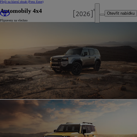
Přejít na hlavní obsah
(Press Enter)
Automobily 4x4
Otevřít nabídku
Připraveny na všechno