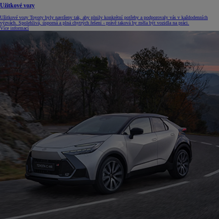
Užitkové vozy
Užitkové vozy Toyoty byly navrženy tak, aby plnily konkrétní potřeby a podporovaly vás v každodenních
výzvách. Spolehlivá, úsporná a plná chytrých řešení - právě taková by měla být vozidla na práci.
Více informací