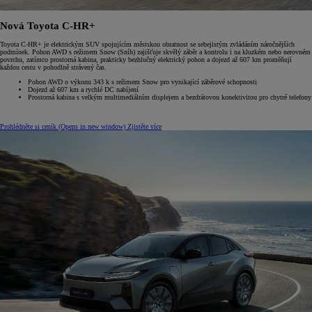
Nová Toyota C-HR+
Toyota C-HR+ je elektrickým SUV spojujícím městskou obratnost se sebejistým zvládáním náročnějších
podmínek. Pohon AWD s režimem Snow (Sníh) zajišťuje skvělý záběr a kontrolu i na kluzkém nebo nerovném
povrchu, zatímco prostorná kabina, prakticky bezhlučný elektrický pohon a dojezd až 607 km proměňují
každou cestu v pohodlně strávený čas.
Pohon AWD o výkonu 343 k s režimem Snow pro vynikající záběrové schopnosti
Dojezd až 607 km a rychlé DC nabíjení
Prostorná kabina s velkým multimediálním displejem a bezdrátovou konektivitou pro chytré telefony
Prohlédněte si ceník
(Opens in new window)
Zjistěte více