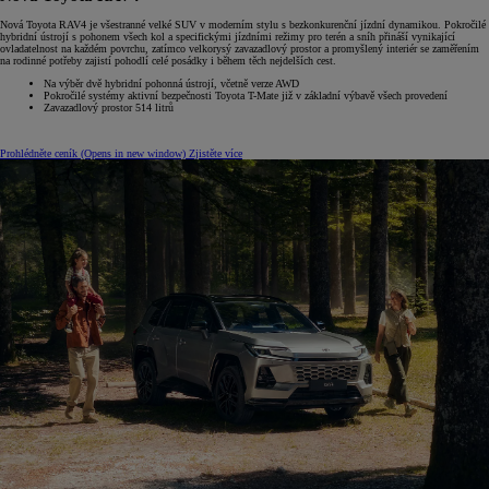
Nová Toyota RAV4 je všestranné velké SUV v moderním stylu s bezkonkurenční jízdní dynamikou. Pokročilé
hybridní ústrojí s pohonem všech kol a specifickými jízdními režimy pro terén a sníh přináší vynikající
ovladatelnost na každém povrchu, zatímco velkorysý zavazadlový prostor a promyšlený interiér se zaměřením
na rodinné potřeby zajistí pohodlí celé posádky i během těch nejdelších cest.
Na výběr dvě hybridní pohonná ústrojí, včetně verze AWD
Pokročilé systémy aktivní bezpečnosti Toyota T-Mate již v základní výbavě všech provedení
Zavazadlový prostor 514 litrů
Prohlédněte ceník
(Opens in new window)
Zjistěte více