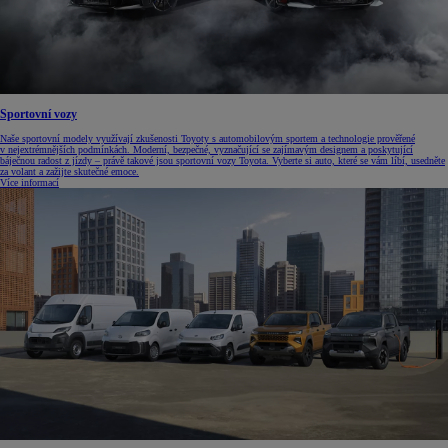
Sportovní vozy
Naše sportovní modely využívají zkušenosti Toyoty s automobilovým sportem a technologie prověřené
v nejextrémnějších podmínkách. Moderní, bezpečné, vyznačující se zajímavým designem a poskytující
báječnou radost z jízdy – právě takové jsou sportovní vozy Toyota. Vyberte si auto, které se vám líbí, usedněte
za volant a zažijte skutečné emoce.
Více informací