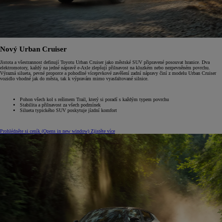
Nový Urban Cruiser
Jistota a všestrannost definují Toyotu Urban Cruiser jako městské SUV připravené posouvat hranice. Dva
elektromotory, každý na jedné nápravě e-Axle zlepšují přilnavost na kluzkém nebo nezpevněném povrchu.
Výrazná silueta, pevné proporce a pohodlné víceprvkové zavěšení zadní nápravy činí z modelu Urban Cruiser
vozidlo vhodné jak do města, tak k výpravám mimo vyasfaltované silnice.
Pohon všech kol s režimem Trail, který si poradí s každým typem povrchu
Stabilita a přilnavost za všech podmínek
Silueta typického SUV poskytuje jízdní komfort
Prohlédněte si ceník
(Opens in new window)
Zjistěte více