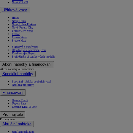
Nový GR GT
Užitkové vozy
Hilux
Nový Hilux
Nový Hilux Elektro
Nový Proace City
Proace City Verso
Proace
Proace Verso
Proace Max
Skladové a ojeté vozy
Objednejte si testovací jízdu
Konfigurujte Toyotu
Prohlédněte si ceníky všech modelů
Akční nabídky a financování
Akční nabídky a financování
Speciální nabídky
Speciální nabídka osobních vozů
Nabídka pro firmy
Financování
Toyota Kredit
Toyota Easy
Leasing KINTO One
Pro majitele
Pro majitele
Aktuální nabídka
Jarní kampaň 2026