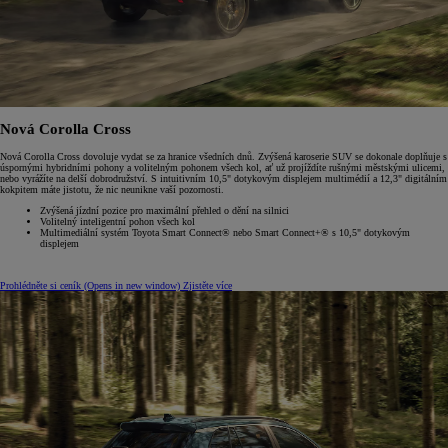
Nová Corolla Cross
Nová Corolla Cross dovoluje vydat se za hranice všedních dnů. Zvýšená karoserie SUV se dokonale doplňuje s
úspornými hybridními pohony a volitelným pohonem všech kol, ať už projíždíte rušnými městskými ulicemi,
nebo vyrážíte na delší dobrodružství. S intuitivním 10,5" dotykovým displejem multimédií a 12,3" digitálním
kokpitem máte jistotu, že nic neunikne vaší pozornosti.
Zvýšená jízdní pozice pro maximální přehled o dění na silnici
Volitelný inteligentní pohon všech kol
Multimediální systém Toyota Smart Connect® nebo Smart Connect+® s 10,5" dotykovým
displejem
Prohlédněte si ceník
(Opens in new window)
Zjistěte více