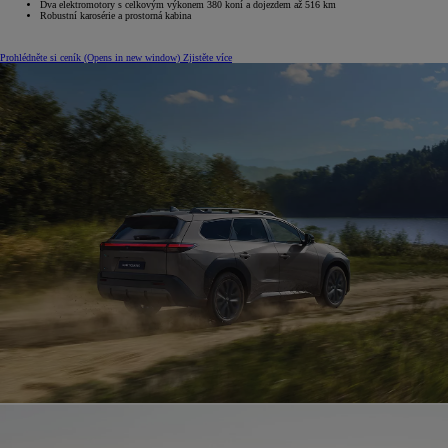
Dva elektromotory s celkovým výkonem 380 koní a dojezdem až 516 km
Robustní karosérie a prostorná kabina
Prohlédněte si ceník
(Opens in new window)
Zjistěte více