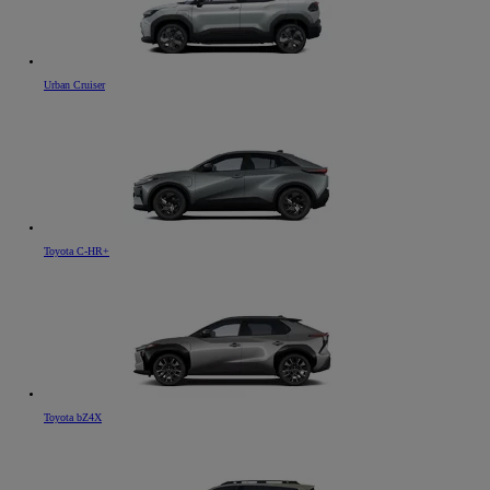
Urban Cruiser
Toyota C-HR+
Toyota bZ4X