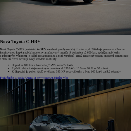
Nová Toyota C-HR+
Nová Toyota C-HR+ je elektrické SUV navržené pro dynamický životní styl. Přitahuje pozornost siluetou
inspirovanou kupé a nabízí prostorný a rafinovaný interiér. S dojezdem až 600 km, rychlým nabíjením
a působivým výkonem je každá cesta pohodlná a plná vzrušení. Tichý elektrický pohon, moderní technologie
a stabilní řízení definují nový standard mobility.
Dojezd až 600 km a baterie 57,7 kWh nebo 77 kWh
Rychlé nabíjení stejnosměrným proudem až 150 kW z 10 % na 80 % za 30 minut
K dispozici je pohon AWD o výkonu 343 HP se zrychlením z 0 na 100 km/h za 5,2 sekundy
Prohlédněte si ceník
(Opens in new window)
Zjistěte více