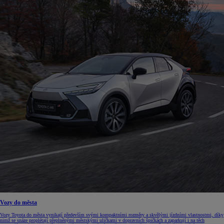
Vozy do města
Vozy Toyota do města vynikají především svými kompaktními rozměry a skvělými jízdními vlastnostmi, díky
nimž se snáze proplétají přeplněnými městskými uličkami v dopravních špičkách a zaparkují i na těch