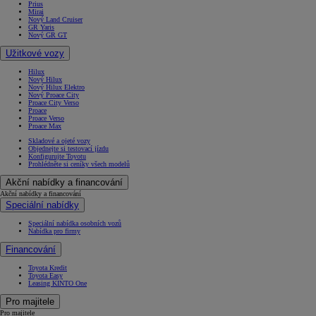
Prius
Mirai
Nový Land Cruiser
GR Yaris
Nový GR GT
Užitkové vozy
Hilux
Nový Hilux
Nový Hilux Elektro
Nový Proace City
Proace City Verso
Proace
Proace Verso
Proace Max
Skladové a ojeté vozy
Objednejte si testovací jízdu
Konfigurujte Toyotu
Prohlédněte si ceníky všech modelů
Akční nabídky a financování
Akční nabídky a financování
Speciální nabídky
Speciální nabídka osobních vozů
Nabídka pro firmy
Financování
Toyota Kredit
Toyota Easy
Leasing KINTO One
Pro majitele
Pro majitele