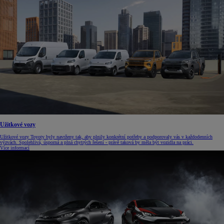
Užitkové vozy
Užitkové vozy Toyoty byly navrženy tak, aby plnily konkrétní potřeby a podporovaly vás v každodenních
výzvách. Spolehlivá, úsporná a plná chytrých řešení - právě taková by měla být vozidla na práci.
Více informací