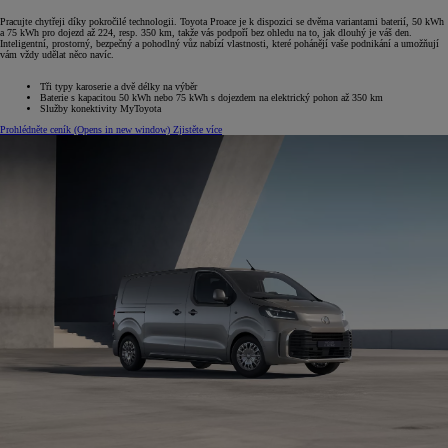
Pracujte chytřeji díky pokročilé technologii. Toyota Proace je k dispozici se dvěma variantami baterií, 50 kWh
a 75 kWh pro dojezd až 224, resp. 350 km, takže vás podpoří bez ohledu na to, jak dlouhý je váš den.
Inteligentní, prostorný, bezpečný a pohodlný vůz nabízí vlastnosti, které pohánějí vaše podnikání a umožňují
vám vždy udělat něco navíc.
Tři typy karoserie a dvě délky na výběr
Baterie s kapacitou 50 kWh nebo 75 kWh s dojezdem na elektrický pohon až 350 km
Služby konektivity MyToyota
Prohlédněte ceník
(Opens in new window)
Zjistěte více