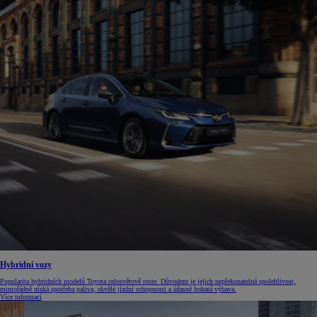
Hybridní vozy
Popularita hybridních modelů Toyota celosvětově roste. Důvodem je jejich nepřekonatelná spolehlivost,
mimořádně nízká spotřeba paliva, skvělé jízdní schopnosti a úžasně bohatá výbava.
Více informací