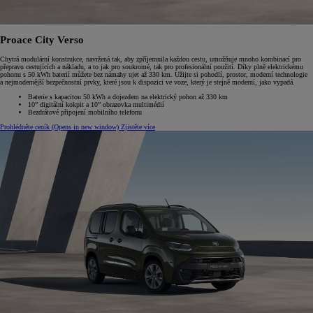
Proace City Verso
Chytrá modulární konstrukce, navržená tak, aby zpříjemnila každou cestu, umožňuje mnoho kombinací pro
přepravu cestujících a nákladu, a to jak pro soukromé, tak pro profesionální použití. Díky plně elektrickému
pohonu s 50 kWh baterií můžete bez námahy ujet až 330 km. Užijte si pohodlí, prostor, moderní technologie
a nejmodernější bezpečnostní prvky, které jsou k dispozici ve voze, který je stejně moderní, jako vypadá.
Baterie s kapacitou 50 kWh a dojezdem na elektrický pohon až 330 km
10” digitální kokpit a 10” obrazovka multimédií
Bezdrátové připojení mobilního telefonu
Prohlédněte ceník
(Opens in new window)
Zjistěte více