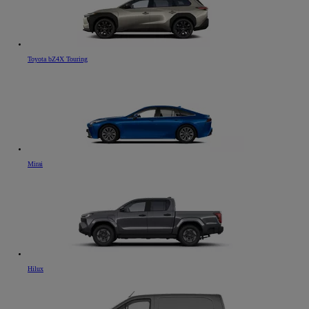
Toyota bZ4X Touring
Mirai
Hilux