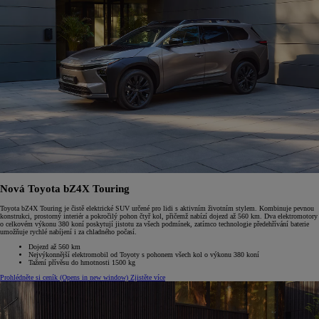
Nová Toyota bZ4X Touring
Toyota bZ4X Touring je čistě elektrické SUV určené pro lidi s aktivním životním stylem. Kombinuje pevnou
konstrukci, prostorný interiér a pokročilý pohon čtyř kol, přičemž nabízí dojezd až 560 km. Dva elektromotory
o celkovém výkonu 380 koní poskytují jistotu za všech podmínek, zatímco technologie předehřívání baterie
umožňuje rychlé nabíjení i za chladného počasí.
Dojezd až 560 km
Nejvýkonnější elektromobil od Toyoty s pohonem všech kol o výkonu 380 koní
Tažení přívěsu do hmotnosti 1500 kg
Prohlédněte si ceník
(Opens in new window)
Zjistěte více