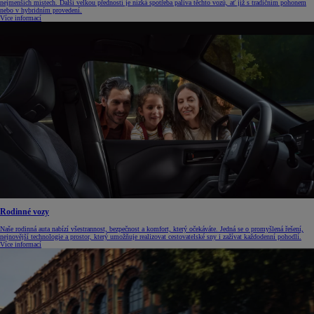
nejmenších místech. Další velkou předností je nízká spotřeba paliva těchto vozů, ať již s tradičním pohonem
nebo v hybridním provedení.
Více informací
Rodinné vozy
Naše rodinná auta nabízí všestrannost, bezpečnost a komfort, který očekáváte. Jedná se o promyšlená řešení,
nejnovější technologie a prostor, který umožňuje realizovat cestovatelské sny i zažívat každodenní pohodlí.
Více informací