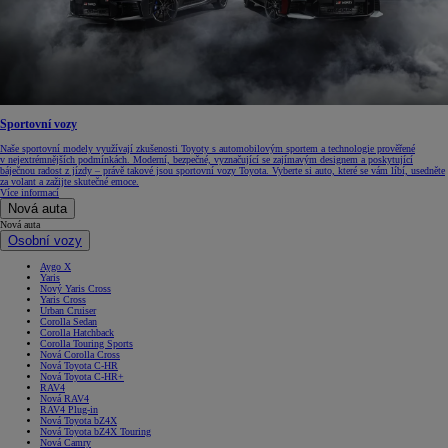
Sportovní vozy
Naše sportovní modely využívají zkušenosti Toyoty s automobilovým sportem a technologie prověřené
v nejextrémnějších podmínkách. Moderní, bezpečné, vyznačující se zajímavým designem a poskytující
báječnou radost z jízdy – právě takové jsou sportovní vozy Toyota. Vyberte si auto, které se vám líbí, usedněte
za volant a zažijte skutečné emoce.
Více informací
Nová auta
Nová auta
Osobní vozy
Aygo X
Yaris
Nový Yaris Cross
Yaris Cross
Urban Cruiser
Corolla Sedan
Corolla Hatchback
Corolla Touring Sports
Nová Corolla Cross
Nová Toyota C-HR
Nová Toyota C-HR+
RAV4
Nová RAV4
RAV4 Plug-in
Nová Toyota bZ4X
Nová Toyota bZ4X Touring
Nová Camry