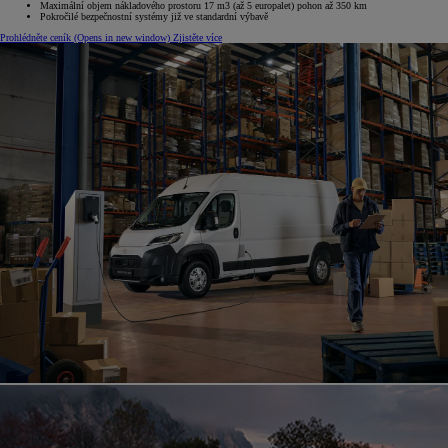
Maximální objem nákladového prostoru 17 m3 (až 5 europalet) pohon až 350 km
Pokročilé bezpečnostní systémy již ve standardní výbavě
Prohlédněte ceník
(Opens in new window)
Zjistěte více