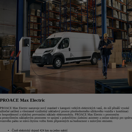
PROACE Max Electric
PROACE Max Electric nastavuje nový standard v kategorii velkých elektrických vanů, do níž přináší vysoké
užitečné zatížení a všestranně využitelný nákladový prostor plnohodnotného užitkového vozidla v kombinaci
s hospodárností a nízkými provozními náklady elektromobilu. PROACE Max Electric s prostorným
a promyšleným nákladovým prostorem ve spojení s pokročilými jízdními asistenty a online nástroji pro správu
vozového parku se stává chytrou volbu firem připravených na budoucnost s nulovými emisemi.
Čistě elektrický dojezd 424 km na jedno nabití