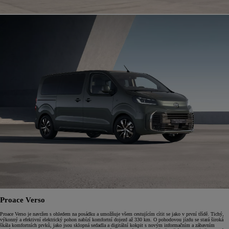
Proace Verso
Proace Verso je navržen s ohledem na posádku a umožňuje všem cestujícím cítit se jako v první třídě. Tichý,
výkonný a efektivní elektrický pohon nabízí komfortní dojezd až 330 km. O pohodovou jízdu se stará široká
škála komfortních prvků, jako jsou sklopná sedadla a digitální kokpit s novým informačním a zábavním