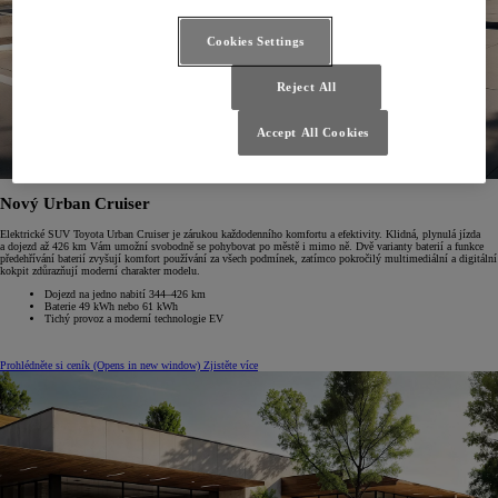
Cookies Settings
Reject All
Accept All Cookies
Nový Urban Cruiser
Elektrické SUV Toyota Urban Cruiser je zárukou každodenního komfortu a efektivity. Klidná, plynulá jízda
a dojezd až 426 km Vám umožní svobodně se pohybovat po městě i mimo ně. Dvě varianty baterií a funkce
předehřívání baterií zvyšují komfort používání za všech podmínek, zatímco pokročilý multimediální a digitální
kokpit zdůrazňují moderní charakter modelu.
Dojezd na jedno nabití 344–426 km
Baterie 49 kWh nebo 61 kWh
Tichý provoz a moderní technologie EV
Prohlédněte si ceník
(Opens in new window)
Zjistěte více