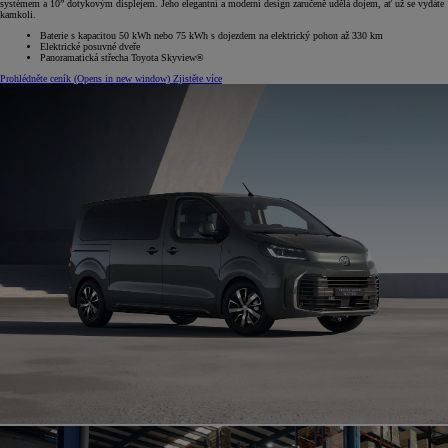
systémem a 10” dotykovým displejem. Jeho elegantní a moderní design zaručeně udělá dojem, ať už se vydáte
kamkoli.
Baterie s kapacitou 50 kWh nebo 75 kWh s dojezdem na elektrický pohon až 330 km
Elektrické posuvné dveře
Panoramatická střecha Toyota Skyview®
Prohlédněte ceník
(Opens in new window)
Zjistěte více