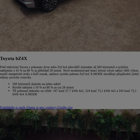
Toyota bZ4X
Plně elektrická Toyota s pohonem dvou nebo čtyř kol přesvědčí dojezdem až 569 kilometrů a rychlým
nabíjením z 10 % na 80 % za přibližně 28 minut. Nové modernizované hnací ústrojí eAxle nabízí větší výkon,
menší energetické ztráty a širší rozsah, zatímco systém pohonu čtyř kol X-MODE umožňuje přizpůsobit jízdní
režimy povrchu vozovky.
569 kilometrů dojezdu na jedno nabití
Rychlé nabíjení z 10 % na 80 % za cca 28 minut
Tři pohonné jednotky na výběr: 167 koní 57,7 kWh 4x2, 224 koní 73,1 kWh 4x2 a 343 koní 73,1
kWh 4x4 X-MODE
Prohlédněte si ceník
(Opens in new window)
Zjistěte více