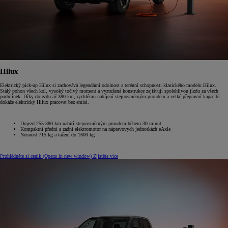
Hilux
Elektrický pick-up Hilux si zachovává legendární odolnost a terénní schopnosti klasického modelu Hilux.
Stálý pohon všech kol, vysoký točivý moment a vyztužená konstrukce zajišťují spolehlivou jízdu za všech
podmínek. Díky dojezdu až 380 km, rychlému nabíjení stejnosměrným proudem a velké přepravní kapacitě
dokáže elektrický Hilux pracovat bez emisí.
Dojezd 255-380 km nabití stejnosměrným proudem během 30 minut
Kompaktní přední a zadní elektromotor na nápravových jednotkách eAxle
Nosnost 715 kg a tažení do 1600 kg
Prohlédněte si ceník
(Opens in new window)
Zjistěte více