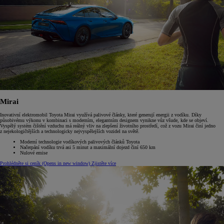
Mirai
Inovativní elektromobil Toyota Mirai využívá palivové články, které generují energii z vodíku. Díky
působivému výkonu v kombinaci s moderním, elegantním designem vynikne vůz všude, kde se objeví.
Vyspělý systém čištění vzduchu má reálný vliv na zlepšení životního prostředí, což z vozu Mirai činí jedno
z nejekologičtějších a technologicky nejvyspělejších vozidel na světě.
Moderní technologie vodíkových palivových článků Toyota
Načerpání vodíku trvá asi 5 minut a maximální dojezd činí 650 km
Nulové emise
Prohlédněte si ceník
(Opens in new window)
Zjistěte více