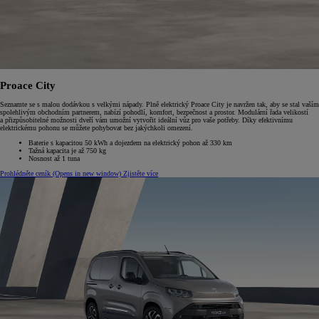
Proace City
Seznamte se s malou dodávkou s velkými nápady. Plně elektrický Proace City je navržen tak, aby se stal vaším
spolehlivým obchodním partnerem, nabízí pohodlí, komfort, bezpečnost a prostor. Modulární řada velikostí
a přizpůsobitelné možnosti dveří vám umožní vytvořit ideální vůz pro vaše potřeby. Díky efektivnímu
elektrickému pohonu se můžete pohybovat bez jakýchkoli omezení.
Baterie s kapacitou 50 kWh a dojezdem na elektrický pohon až 330 km
Tažná kapacita je až 750 kg
Nosnost až 1 tuna
Prohlédněte ceník
(Opens in new window)
Zjistěte více