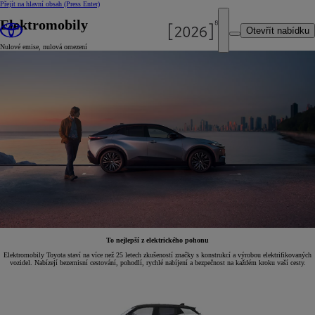
Přejít na hlavní obsah
(Press Enter)
Elektromobily
Otevřít nabídku
Nulové emise, nulová omezení
To nejlepší z elektrického pohonu
Elektromobily Toyota staví na více než 25 letech zkušeností značky s konstrukcí a výrobou elektrifikovaných
vozidel. Nabízejí bezemisní cestování, pohodlí, rychlé nabíjení a bezpečnost na každém kroku vaší cesty.