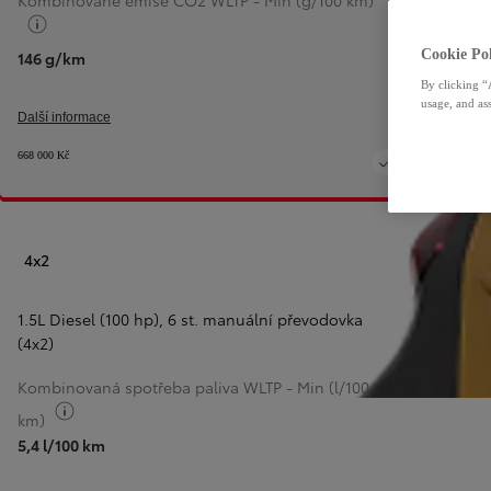
Kombinované emise CO2 WLTP - Min (g/100 km)
Přepnout informace o palivu
Cookie Pol
146 g/km
By clicking “
usage, and ass
Další informace
668 000 Kč
4x2
1.5L Diesel (100 hp)
,
6 st. manuální převodovka
(4x2)
Kombinovaná spotřeba paliva WLTP - Min (l/100
P
Přepnout informace o palivu
km)
5,4 l/100 km