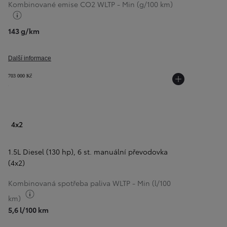
Kombinované emise CO2 WLTP - Min (g/100 km)
Přepnout informace o palivu
143 g/km
Další informace
703 000 Kč
4x2
1.5L Diesel (130 hp)
,
6 st. manuální převodovka
(4x2)
Kombinovaná spotřeba paliva WLTP - Min (l/100
Přepnout informace o palivu
km)
5,6 l/100 km