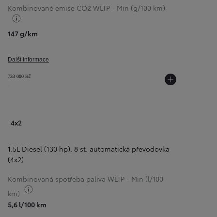
Kombinované emise CO2 WLTP - Min (g/100 km)
Přepnout informace o palivu
147 g/km
Další informace
733 000 Kč
4x2
1.5L Diesel (130 hp)
,
8 st. automatická převodovka
Od
399 000 Kč
s DPH
(4x2)
vč. zvýhodnění
20 000 Kč
a bonusu za výkup
50 000 Kč
Kombinovaná spotřeba paliva WLTP - Min (l/100
Yaris Cross
Přepnout informace o palivu
km)
HYBRID
5,6 l/100 km