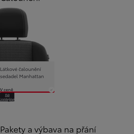
Od
549 000 Kč
s DPH
vč. zvýhodnění
75 000 Kč
Corolla Hatchback
HYBRID
Látkové čalounění
sedadel Manhattan
V ceně
Přeskočit
na
kontejner
otáčení
Pakety a výbava na přání