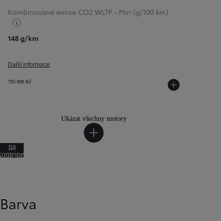
Kombinované emise CO2 WLTP - Min (g/100 km)
Přepnout informace o palivu
148 g/km
Další informace
793 000 Kč
Ukázat všechny motory
Přeskočit
na
kontejner
otáčení
Barva