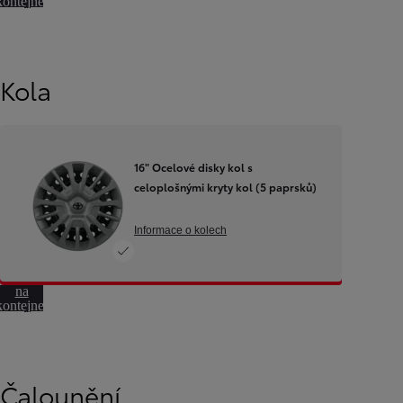
kontejner
otáčení
Kola
16" Ocelové disky kol s
celoplošnými kryty kol (5 paprsků)
Informace o kolech
Přeskočit
na
kontejner
otáčení
Čalounění