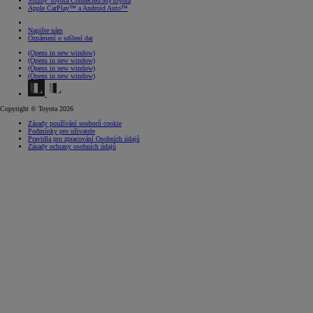
Služby Toyota Connected/MyToyota
Apple CarPlay™ a Android Auto™
Napište nám
Oznámení o sdílení dat
(Opens in new window)
(Opens in new window)
(Opens in new window)
(Opens in new window)
Copyright © Toyota 2026
Zásady používání souborů cookie
Podmínky pro uživatele
Pravidla pro zpracování Osobních údajů
Zásady ochrany osobních údajů