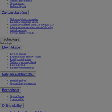
Nabídka příslušenství
Toyota Protect
Wallbox Toyota
Zákaznická zóna
Online objednání do servisu
Kalkulátor servisních úkonů
Aktualizace zařízení Touch 2 s navigací GO
Záruka na nové vozidlo a asistenční služby
Aktualizace map
Servisní historie vozidel
Technologie
Technologie
Elektrifikace
Let's go beyond
Elektrifikované modely Toyota
Plně hybridní pohon
Vodíkový palivový článek
Plug-in hybrid
Bateriové elektromobily
Nabíjení elektromobilu
Domácí nabíjení
Toyota Charging Network
Bezpečnost
Toyota T-mate
Systém e-Call
Online služby