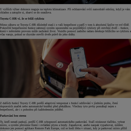
U vyšších výbav dokonce reaguje na teplotu klimatizace. Při ochlazování svítí namodralé odstíny, když je vám
chladno a zatopíte si, zbarví se do oranžova.
Toyota C-HR ví, že se blíží cyklista
Mimo zábavu se Toyota C-HR důsledně stará i o vaši bezpečnost a patří v tom k absolutní špičce ve své třídě.
Pokročilé bezpečnostní funkce zahrnují systém upozornění na projíždějící cyklisty při otevření dveří – funkce,
která v městském provozu může zachránit život. Vozidlo pomocí zadního radaru detekuje blížícího se cyklistu a
včas varuje, pokud se chystáte otevřít dveře právě do jeho dráhy.
Z dalších funkcí Toyoty C-HR potěší adaptivní tempomat s funkcí udržování v jízdním pruhu, čtení
dopravních značek nebo automatické brzdění před překážkou. Všechny tyto prvky pomáhají nejen s
bezpečností, ale i s pohodou při každodenním ježdění.
Parkování bez stresu
Ty, kteří neradi parkují, potěší C-HR schopností automatického parkování. Stačí stisknout tlačítko, vybrat
místo, a systém převezme řízení i ovládání plynu a brzdy. Zaparkovat, anebo naopak vyparkovat, můžete
dokonce jen pomocí aplikace Remote Park Europe, což se hodí třeba v situaci, kdy je parkovací místo příliš