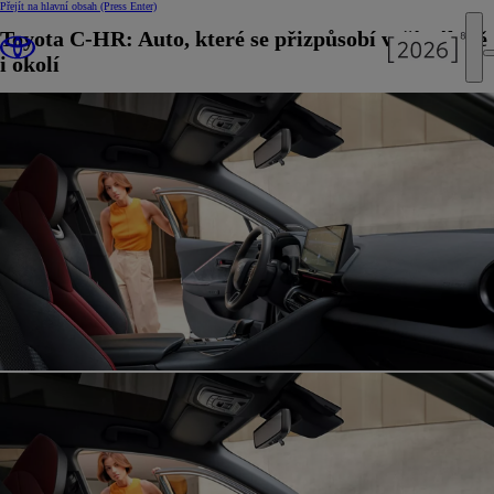
Přejít na hlavní obsah
(Press Enter)
Toyota C-HR: Auto, které se přizpůsobí vaší náladě
i okolí