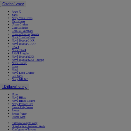
Osobní vozy
Aygo X
Yaris
Nový Yaris Cross
Yaris Cross
Urban Cruiser
Corolla Sedan
Corolla Hatchback
Corolla Touring Sports
Nová Corolla Cross
Nová Toyota C-HR
Nová Toyota C-HR+
RAV4
Nová RAV4
RAV4 Plug-in
Nová Toyota bZ4X
Nová Toyota bZ4X Touring
Nová Camry
Prius
Mirai
Nový Land Cruiser
GR Yaris
Nový GR GT
Užitkové vozy
Hilux
Nový Hilux
Nový Hilux Elektro
Nový Proace City
Proace City Verso
Proace
Proace Verso
Proace Max
Skladové a ojeté vozy
Objednejte si testovací jízdu
Konfigurujte Toyotu