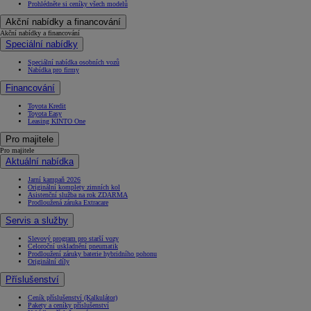
Prohlédněte si ceníky všech modelů
Akční nabídky a financování
Akční nabídky a financování
Speciální nabídky
Speciální nabídka osobních vozů
Nabídka pro firmy
Financování
Toyota Kredit
Toyota Easy
Leasing KINTO One
Pro majitele
Pro majitele
Aktuální nabídka
Jarní kampaň 2026
Originální komplety zimních kol
Asistenční služba na rok ZDARMA
Prodloužená záruka Extracare
Servis a služby
Slevový program pro starší vozy
Celoroční uskladnění pneumatik
Prodloužení záruky baterie hybridního pohonu
Originální díly
Příslušenství
Ceník příslušenství (Kalkulátor)
Pakety a ceníky příslušenství