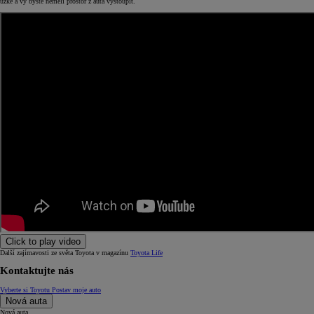
úzké a vy byste neměli prostor z auta vystoupit.
Click to play video
Další zajímavosti ze světa Toyota v magazínu
Toyota Life
Kontaktujte nás
Vyberte si Toyotu
Postav moje auto
Nová auta
Nová auta