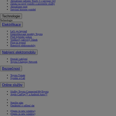
Aktualizace zařízení Touch 2 s navigací GO
Záruka na nové vozidlo a asistenční služby
Aktualizace map
Servisní historie vozidel
Technologie
Technologie
Elektrifikace
Let's go beyond
Elektrifikované modely Toyota
Plně hybridní pohon
Vodíkový palivový článek
Plug-in hybrid
Bateriové elektromobily
Nabíjení elektromobilu
Domácí nabíjení
Toyota Charging Network
Bezpečnost
Toyota T-mate
Systém e-Call
Online služby
Služby Toyota Connected/MyToyota
Apple CarPlay™ a Android Auto™
Napište nám
Oznámení o sdílení dat
(Opens in new window)
(Opens in new window)