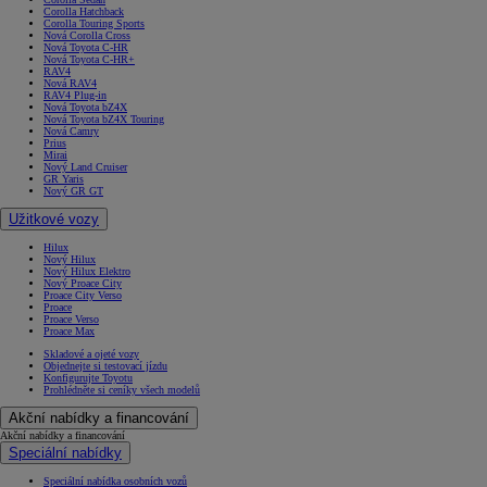
Corolla Hatchback
Corolla Touring Sports
Nová Corolla Cross
Nová Toyota C-HR
Nová Toyota C-HR+
RAV4
Nová RAV4
RAV4 Plug-in
Nová Toyota bZ4X
Nová Toyota bZ4X Touring
Nová Camry
Prius
Mirai
Nový Land Cruiser
GR Yaris
Nový GR GT
Užitkové vozy
Hilux
Nový Hilux
Nový Hilux Elektro
Nový Proace City
Proace City Verso
Proace
Proace Verso
Proace Max
Skladové a ojeté vozy
Objednejte si testovací jízdu
Konfigurujte Toyotu
Prohlédněte si ceníky všech modelů
Akční nabídky a financování
Akční nabídky a financování
Speciální nabídky
Speciální nabídka osobních vozů