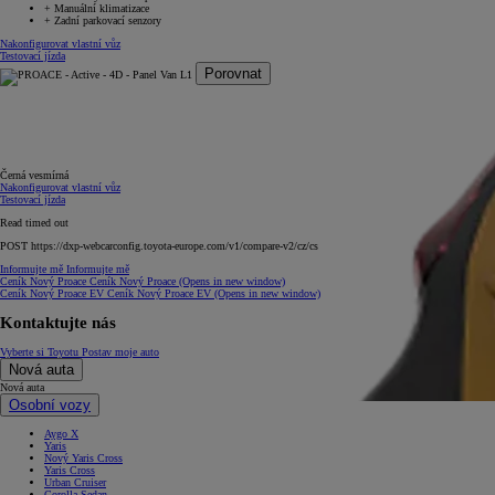
+
Manuální klimatizace
+
Zadní parkovací senzory
Nakonfigurovat vlastní vůz
Testovací jízda
Porovnat
Černá vesmírná
Nakonfigurovat vlastní vůz
Testovací jízda
Read timed out
POST https://dxp-webcarconfig.toyota-europe.com/v1/compare-v2/cz/cs
Informujte mě
Informujte mě
Ceník Nový Proace
Ceník Nový Proace
(Opens in new window)
Ceník Nový Proace EV
Ceník Nový Proace EV
(Opens in new window)
Kontaktujte nás
Vyberte si Toyotu
Postav moje auto
Nová auta
Nová auta
Osobní vozy
Aygo X
Yaris
Nový Yaris Cross
Yaris Cross
Urban Cruiser
Corolla Sedan