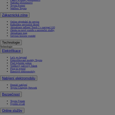
Nabídka příslušenství
Toyota Protect
Wallbox Toyota
Zákaznická zóna
Online objednání do servisu
Kalkulátor servisních úkonů
Aktualizace zařízení Touch 2 s navigací GO
Záruka na nové vozidlo a asistenční služby
Aktualizace map
Servisní historie vozidel
Technologie
Technologie
Elektrifikace
Let's go beyond
Elektrifikované modely Toyota
Plně hybridní pohon
Vodíkový palivový článek
Plug-in hybrid
Bateriové elektromobily
Nabíjení elektromobilu
Domácí nabíjení
Toyota Charging Network
Bezpečnost
Toyota T-mate
Systém e-Call
Online služby