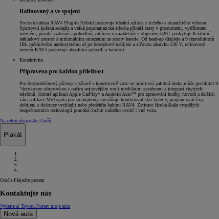
Rafinovaný a ve spojení
Stylová kabina RAV4 Plug-in Hybrid poskytuje ideální zážitek z tichého a okamžitého výkonu.
Sportovní kožená sedadla a velká panoramatická střecha přináší cesty v prostorném, vytříbeném
interiéru, působí vzdušně a pohodlně, zatímco zavazadelník s objemem 520 l poskytuje flexibilní
nákladový prostor s minimálním omezením ze strany baterie. Od head-up displeje a 9 reproduktorů
JBL prémiového audiosystému až po bezdrátové nabíjení a síťovou zásuvku 230 V, rafinovaný
interiér RAV4 poskytuje absolutní pohodlí a komfort.
Konektivita
Připravena pro každou příležitost
Pro bezproblémový přístup k zábavě a konektivitě vozu se intuitivní palubní deska může pochlubit 9
"dotykovou obrazovkou s naším nejnovějším multimediálním systémem a integrací chytrých
telefonů. Kromě aplikací Apple CarPlay* a Android Auto™ pro zpracování hudby, hovorů a dalších
vám aplikace MyToyota pro smartphony umožňuje kontrolovat stav baterie, programovat časy
dobíjení a dokonce vychladit nebo předehřát kabinu RAV4. Zatímco široká škála vyspělých
bezpečnostních technologií pomáhá chránit každého uvnitř i vně vozu.
Na celou obrazovku
Zavřít
Plakát
Otočit
Přejeďte prstem
Kontaktujte nás
Vyberte si Toyotu
Postav moje auto
Nová auta