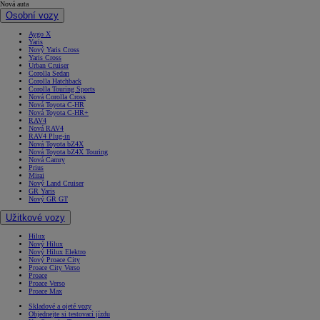
Nová auta
Osobní vozy
Aygo X
Yaris
Nový Yaris Cross
Yaris Cross
Urban Cruiser
Corolla Sedan
Corolla Hatchback
Corolla Touring Sports
Nová Corolla Cross
Nová Toyota C-HR
Nová Toyota C-HR+
RAV4
Nová RAV4
RAV4 Plug-in
Nová Toyota bZ4X
Nová Toyota bZ4X Touring
Nová Camry
Prius
Mirai
Nový Land Cruiser
GR Yaris
Nový GR GT
Užitkové vozy
Hilux
Nový Hilux
Nový Hilux Elektro
Nový Proace City
Proace City Verso
Proace
Proace Verso
Proace Max
Skladové a ojeté vozy
Objednejte si testovací jízdu