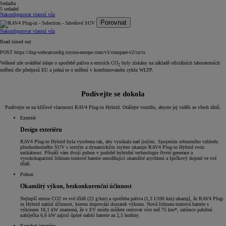
Sedadla
5 sedadel
Nakonfigurovat vlastní vůz
Porovnat
Nakonfigurovat vlastní vůz
Read timed out
POST https://dxp-webcarconfig.toyota-europe.com/v1/compare-v2/cz/cs
Veškeré zde uváděné údaje o spotřebě paliva a emisích CO
byly získány na základě oficiálních laboratorních
2
měření dle předpisů EU a jedná se o měření v kombinovaném cyklu WLTP.
Podívejte se dokola
Podívejte se na klíčové vlastnosti RAV4 Plug-in Hybrid. Otáčejte vozidlo, abyste jej viděli ze všech úhlů.
Exteriér
Design exteriéru
RAV4 Plug-in Hybrid byla vyrobena tak, aby vynikala nad jinými. Spojením robustního vzhledu
plnohodnotného SUV s ostrým a dynamickým stylem ukazuje RAV4 Plug-in Hybrid svou
unikátnost. Přináší vám dvojí pohon v podobě hybridní technologie čtvrté generace a
vysokokapacitní lithium-iontové baterie umožňující okamžité zrychlení a špičkový dojezd ve své
třídě.
Pohon
Okamžitý výkon, bezkonkurenční účinnost
Nejlepší emise CO2 ve své třídě (22 g/km) a spotřeba paliva (1,3 l/100 km) ukazují, že RAV4 Plug-
in Hybrid nabízí účinnost, kterou doprovází dostatek výkonu. Nová lithium-iontová baterie s
výkonem 18,1 kW znamená, že v EV módu můžete cestovat více než 75 km*, zatímco palubní
nabíječka 6,6 kW zajistí úplné nabití baterie za 2,5 hodiny.
Komfort interiéru