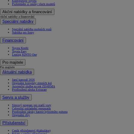
Konfigurujte Toyotu
Prohlédněte si ceníky všech modelů
Akční nabídky a financování
Akční nabídky a financování
Speciální nabídky
Speciální nabídka osobních vozů
Nabídka pro firmy
Financování
Toyota Kredit
Toyota Easy
Leasing KINTO One
Pro majitele
Pro majitele
Aktuální nabídka
Jarní kampaň 2026
Originální komplety zimních kol
Asistenční služba na rok ZDARMA
Prodloužená záruka Extracare
Servis a služby
Slevový program pro starší vozy
Celoroční uskladnění pneumatik
Prodloužení záruky baterie hybridního pohonu
Originální díly
Příslušenství
Ceník příslušenství (Kalkulátor)
Pakety a ceníky příslušenství