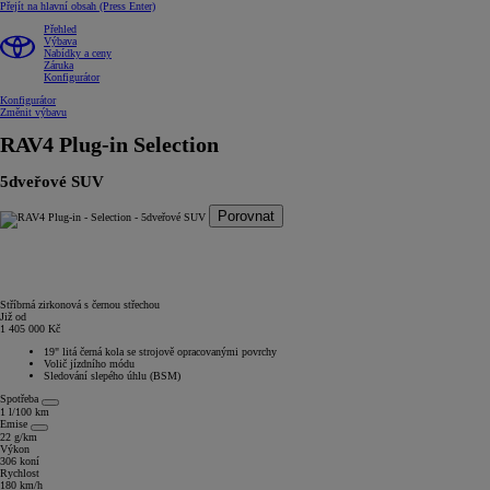
Přejít na hlavní obsah
(Press Enter)
Přehled
Výbava
Nabídky a ceny
Záruka
Konfigurátor
Konfigurátor
Změnit výbavu
RAV4 Plug-in
Selection
5dveřové SUV
Porovnat
Stříbrná zirkonová s černou střechou
Již od
1 405 000 Kč
19" litá černá kola se strojově opracovanými povrchy
Volič jízdního módu
Sledování slepého úhlu (BSM)
Spotřeba
1 l/100 km
Emise
22 g/km
Výkon
306 koní
Rychlost
180 km/h