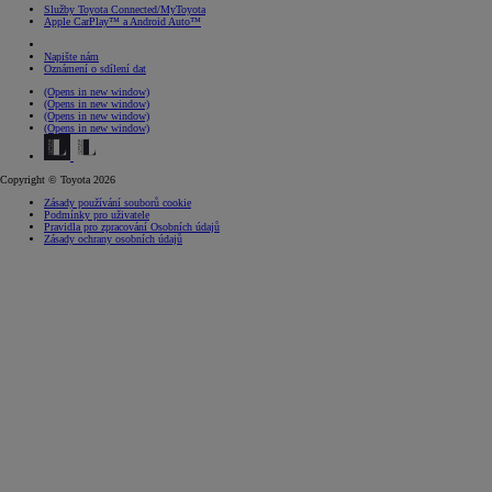
Služby Toyota Connected/MyToyota
Apple CarPlay™ a Android Auto™
Napište nám
Oznámení o sdílení dat
(Opens in new window)
(Opens in new window)
(Opens in new window)
(Opens in new window)
Copyright © Toyota 2026
Zásady používání souborů cookie
Podmínky pro uživatele
Pravidla pro zpracování Osobních údajů
Zásady ochrany osobních údajů